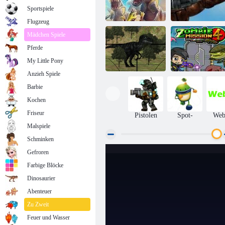
Sportspiele
Flugzeug
Mädchen Spiele
Pferde
D-Day: Rush -
Tower Defense
Mexiko Rex
My Little Pony
Anzieh Spiele
Barbie
Kochen
Zombie Mission
Jura-Dino-Jagd
4
Friseur
Pistolen
Spot-
We
Malspiele
Schminken
Gefroren
Farbige Blöcke
Dinosaurier
Abenteuer
Zu Zweit
Feuer und Wasser