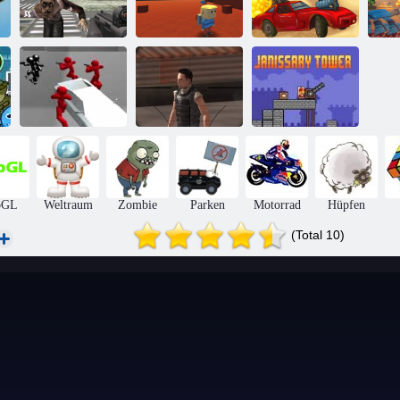
Maskierte
Kräfte: Zombie-
Kogama: 4
Straße des Fury
Überleben
Krieg
Desert Strike
Kampfsimulator:
Counter
Stickman
Scharfschützenangriff
Janissary Tower
bGL
Weltraum
Zombie
Parken
Motorrad
Hüpfen
(Total 10)