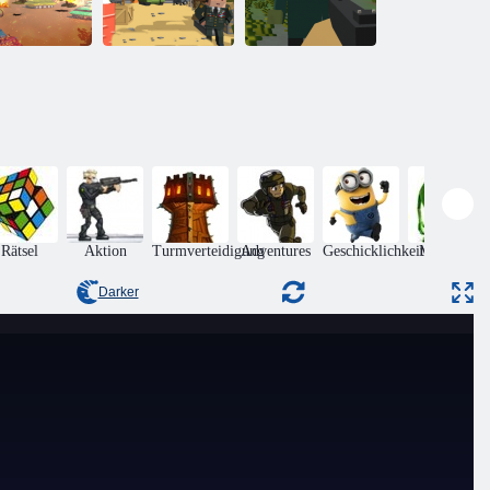
Tanko. io
Pixel -Krieger
Pixelüberleben
Rätsel
Aktion
Turmverteidigung
Adventures
Geschicklichkeit
Monsters
Darker