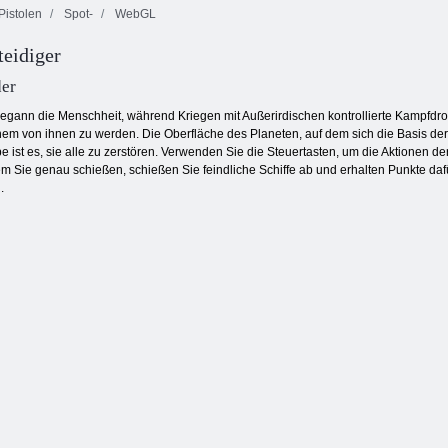
Pistolen
Spot-
WebGL
eidiger
Verrückte
Kogama
Schütze
Loch. io
Wipeout
er
 begann die Menschheit, während Kriegen mit Außerirdischen kontrollierte Kampfd
nem von ihnen zu werden. Die Oberfläche des Planeten, auf dem sich die Basis der E
be ist es, sie alle zu zerstören. Verwenden Sie die Steuertasten, um die Aktionen d
m Sie genau schießen, schießen Sie feindliche Schiffe ab und erhalten Punkte daf
.