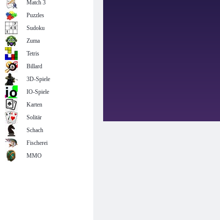
Match 3
Puzzles
Sudoku
Zuma
Tetris
Billard
3D-Spiele
IO-Spiele
Karten
Solitär
Schach
Fischerei
MMO