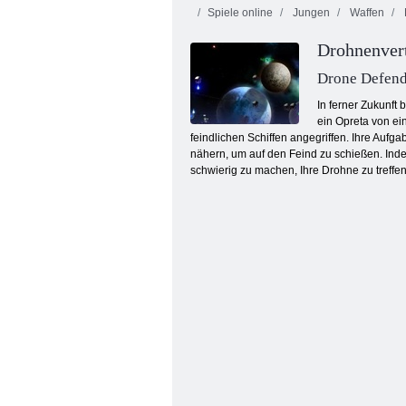
Spiele online
Jungen
Waffen
Drohnenvert
Drone Defend
In ferner Zukunft
ein Opreta von ei
feindlichen Schiffen angegriffen. Ihre Aufga
Mahjong Fortuna
nähern, um auf den Feind zu schießen. Inde
schwierig zu machen, Ihre Drohne zu treffen