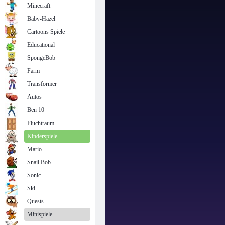
Minecraft
Baby-Hazel
Cartoons Spiele
Educational
SpongeBob
Farm
Transformer
Autos
Ben 10
Fluchtraum
Kinderspiele
Mario
Snail Bob
Sonic
Ski
Quests
Minispiele