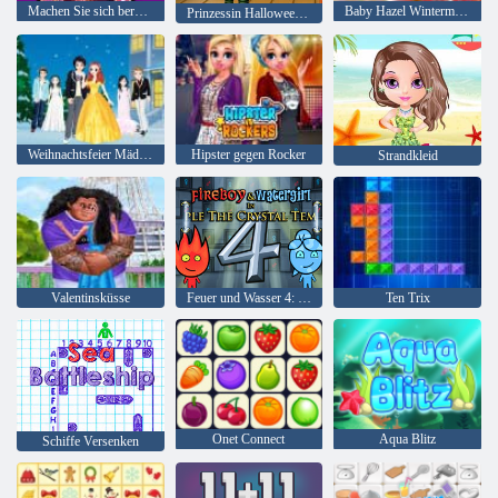
Machen Sie sich bereit für Halloween
Baby Hazel Wintermode
Prinzessin Halloween Party
Weihnachtsfeier Mädchen
Hipster gegen Rocker
Strandkleid
Valentinsküsse
Feuer und Wasser 4: Kristalltempel
Ten Trix
Onet Connect
Aqua Blitz
Schiffe Versenken