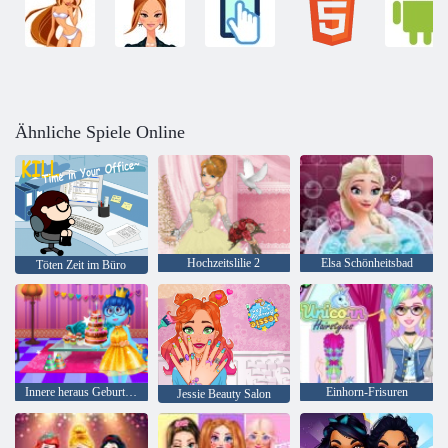
Ähnliche Spiele Online
Hochzeitslilie 2
Elsa Schönheitsbad
Töten Zeit im Büro
Innere heraus Geburtstagsfeier
Einhorn-Frisuren
Jessie Beauty Salon