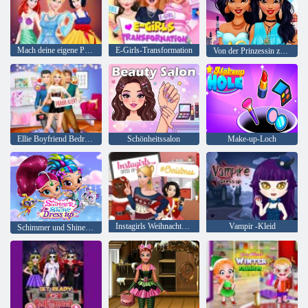
Mach deine eigene Prinzessin
E-Girls-Transformation
Von der Prinzessin zum Influencer
Ellie Boyfriend Bedrohung
Schönheitssalon
Make-up-Loch
Instagirls Weihnachtskleid
Vampir -Kleid
Schimmer und Shine Dress up