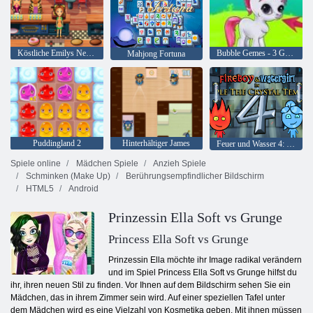
Köstliche Emilys New Beginning
Bubble Gemes - 3 Gewinnt
Mahjong Fortuna
Puddingland 2
Hinterhältiger James
Feuer und Wasser 4: Kristalltempel
Spiele online
Mädchen Spiele
Anzieh Spiele
Schminken (Make Up)
Berührungsempfindlicher Bildschirm
HTML5
Android
Prinzessin Ella Soft vs Grunge
Princess Ella Soft vs Grunge
Prinzessin Ella möchte ihr Image radikal verändern
und im Spiel Princess Ella Soft vs Grunge hilfst du
ihr, ihren neuen Stil zu finden. Vor Ihnen auf dem Bildschirm sehen Sie ein
Mädchen, das in ihrem Zimmer sein wird. Auf einer speziellen Tafel unter
dem Mädchen wird es eine Vielzahl von Kosmetika geben. Mit ihnen müssen