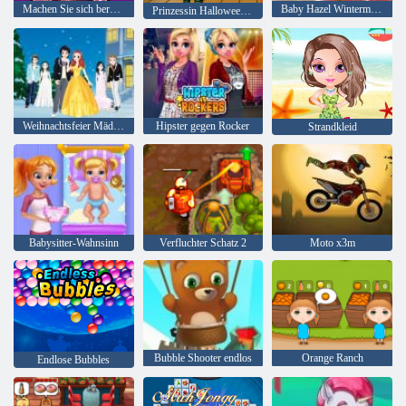
Machen Sie sich bereit für Halloween
Baby Hazel Wintermode
Prinzessin Halloween Party
Weihnachtsfeier Mädchen
Hipster gegen Rocker
Strandkleid
Babysitter-Wahnsinn
Verfluchter Schatz 2
Moto x3m
Bubble Shooter endlos
Orange Ranch
Endlose Bubbles