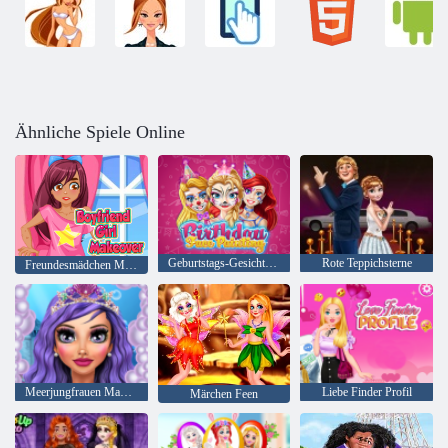
Ähnliche Spiele Online
Geburtstags-Gesichts-Malerei
Rote Teppichsterne
Freundesmädchen Makeover
Meerjungfrauen Makeup Salon
Liebe Finder Profil
Märchen Feen