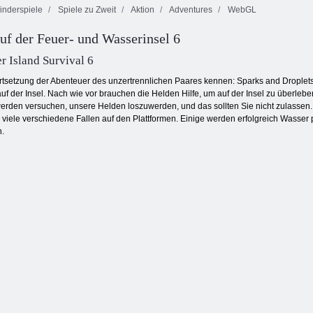
inderspiele
Spiele zu Zweit
Aktion
Adventures
WebGL
Bob der Räuber
uf der Feuer- und Wasserinsel 6
5:
Kogama:
Tempelabenteuer
Bosskampf
Pixel -Krieger
r Island Survival 6
rtsetzung der Abenteuer des unzertrennlichen Paares kennen: Sparks and Droplets -
uf der Insel. Nach wie vor brauchen die Helden Hilfe, um auf der Insel zu überlebe
 werden versuchen, unsere Helden loszuwerden, und das sollten Sie nicht zulass
 viele verschiedene Fallen auf den Plattformen. Einige werden erfolgreich Wasse
n.