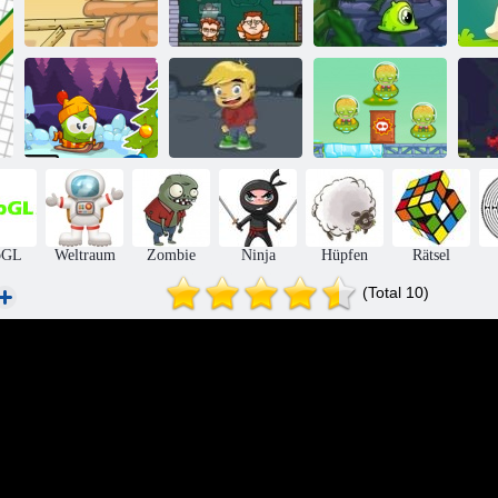
Geldmessgeräte
Adam und Eva 2
2
Transmorpher 3
Mein
Abenteuerbuch
Cowboys vs
Winterabenteuer
2
Martians
Ni
bGL
Weltraum
Zombie
Ninja
Hüpfen
Rätsel
(Total 10)