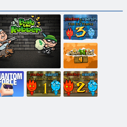
Feuer und
Wasser 3: Der
Eistempel
Adam und Eva 4
Feuer und
Feuer und
Kogama
Wasser 1:
Wasser 2:
hantomkraft
Bob the Robber
Waldtempel
Lichttempel