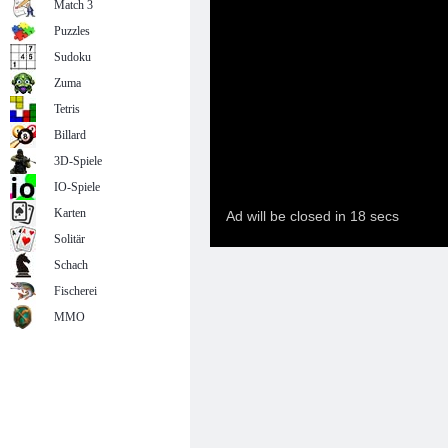
Match 3
Puzzles
Sudoku
Zuma
Tetris
Billard
3D-Spiele
IO-Spiele
Karten
Solitär
Schach
Fischerei
MMO