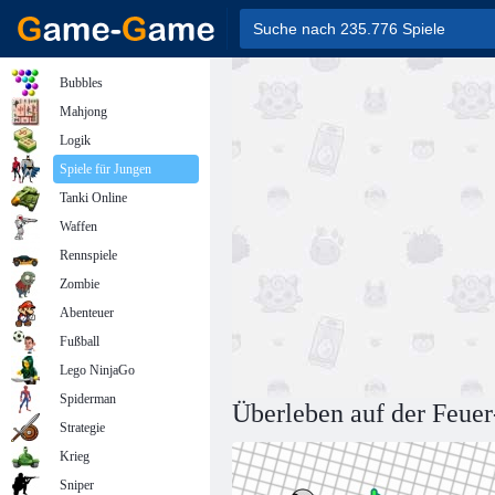
Bubbles
Mahjong
Logik
Spiele für Jungen
Tanki Online
Waffen
Rennspiele
Zombie
Abenteuer
Fußball
Lego NinjaGo
Spiderman
Überleben auf der Feuer
Strategie
Krieg
Sniper