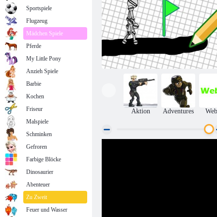
Sportspiele
Flugzeug
Mädchen Spiele
Pferde
My Little Pony
Anzieh Spiele
Barbie
Kochen
Friseur
Aktion
Adventures
We
Malspiele
Schminken
Gefroren
Zeichnen Spiel
Farbige Blöcke
Dinosaurier
Abenteuer
Zu Zweit
Feuer und Wasser