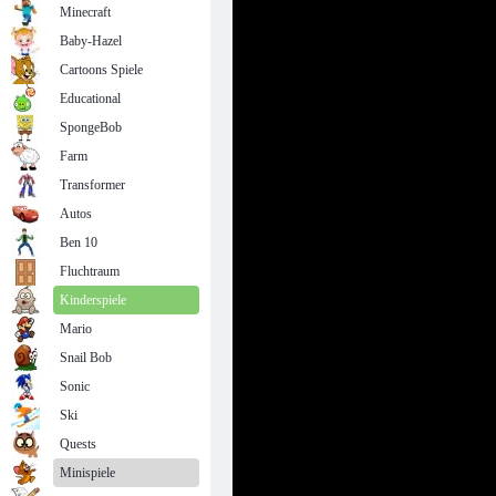
Minecraft
Baby-Hazel
Cartoons Spiele
Educational
SpongeBob
Farm
Transformer
Autos
Ben 10
Fluchtraum
Kinderspiele
Mario
Snail Bob
Sonic
Ski
Quests
Minispiele