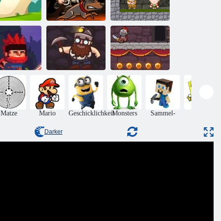
Gierig
Geldüberzug 3
Kaninchen
Wachdienst
Inca Abenteuer
nja Ranmaru
Goldmine
Tapferer Ritter
Matze
Mario
Geschicklichkeit
Monsters
Sammel-
Online
Darker