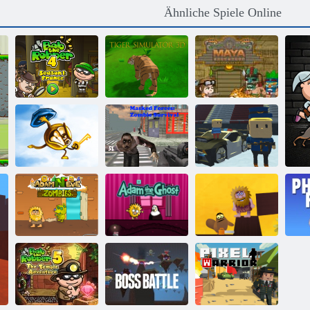
Ähnliche Spiele Online
Bob der Räuber
Tiger Simulator
Maya-Abenteuer
4
3d
remastered
Maskierte
Kräfte: Zombie-
Kogama
Key & Shield
Überleben
Skispringen!!
Adam und Eva:
Adam und Eva:
Adam N Eve 8
Zombies
Adam der Geist
Die Liebesquest
P