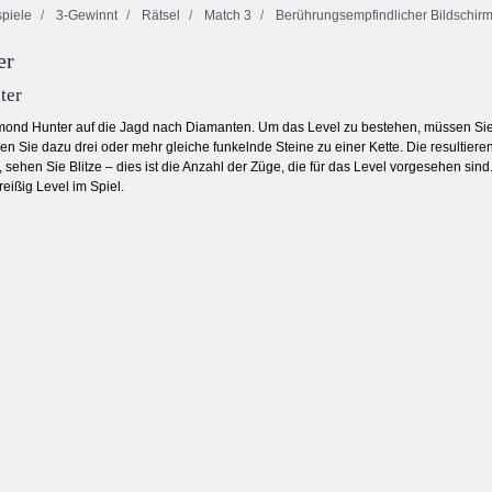
piele
3-Gewinnt
Rätsel
Match 3
Berührungsempfindlicher Bildschir
er
Verfluchter
Bubble Shooter
Schatz 2
Endlose Bubbles
endlos
ter
mond Hunter auf die Jagd nach Diamanten. Um das Level zu bestehen, müssen Sie
n Sie dazu drei oder mehr gleiche funkelnde Steine zu einer Kette. Die resultieren
sehen Sie Blitze – dies ist die Anzahl der Züge, die für das Level vorgesehen si
eißig Level im Spiel.