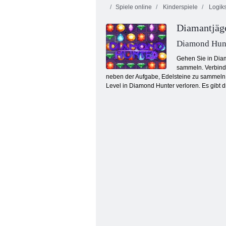
Spiele online
Kinderspiele
Logiks
Diamantjäg
Diamond Hun
Gehen Sie in Dia
sammeln. Verbinde
neben der Aufgabe, Edelsteine zu sammeln, 
Feuer und Wasser 4: Kristalltempel
Level in Diamond Hunter verloren. Es gibt dr