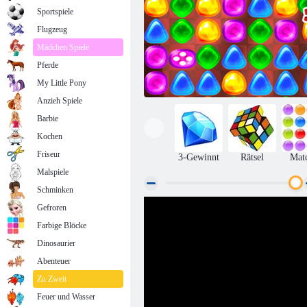
Sportspiele
Flugzeug
Mädchen Spiele
Pferde
My Little Pony
Anzieh Spiele
Barbie
Kochen
Friseur
3-Gewinnt
Rätsel
Mat
Malspiele
Schminken
Gefroren
Zurück zu Candyland 2
Farbige Blöcke
Dinosaurier
Abenteuer
Zu Zweit
Feuer und Wasser