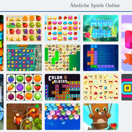
Ähnliche Spiele Online
Saftiger
Armaturenbrett
Cookie Crush 2
Aqua Blitz
Juwelen Blitz 3
Kris Mahjong
Ten Trix
KrisMas
Onet Connect
Farbblöcke
Mahjong
Sq