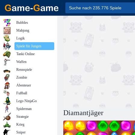
Bubbles
Mahjong
Logik
Spiele für Jungen
Tanki Online
Waffen
Rennspiele
Zombie
Abenteuer
Fußball
Lego NinjaGo
Spiderman
Diamantjäger
Strategie
Krieg
Sniper