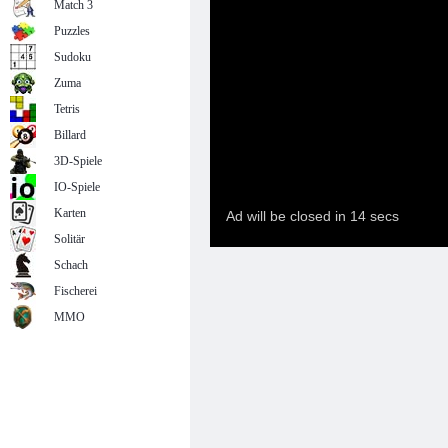
Match 3
Puzzles
Sudoku
Zuma
Tetris
Billard
3D-Spiele
IO-Spiele
Karten
Solitär
Schach
Fischerei
MMO