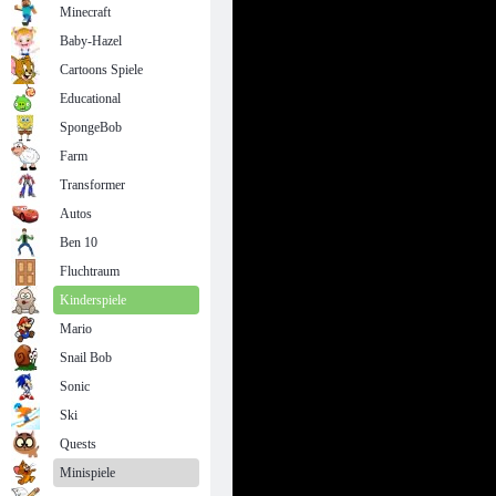
Minecraft
Baby-Hazel
Cartoons Spiele
Educational
SpongeBob
Farm
Transformer
Autos
Ben 10
Fluchtraum
Kinderspiele
Mario
Snail Bob
Sonic
Ski
Quests
Minispiele