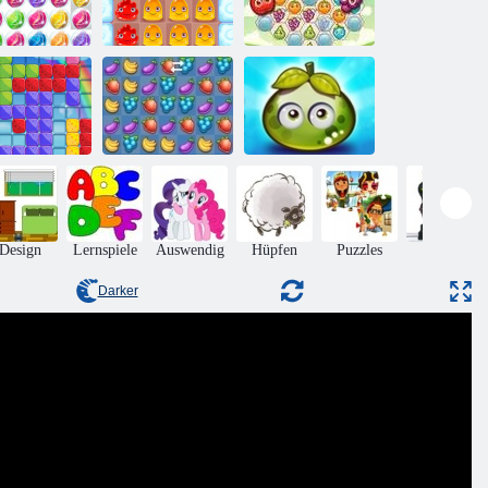
uwelblasen 3
Puddingland 2
Fruita Swipe 2
Abenteuer
ummiblöcke
Fruita Crush
saftigen Beeren
Design
Lernspiele
Auswendig
Hüpfen
Puzzles
Aktion
Darker