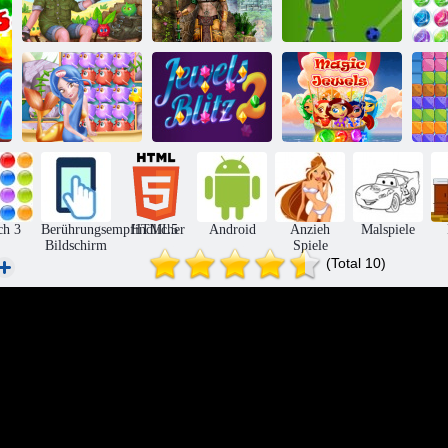
Schätze von
Bubbles: der
Tabby -Insel
Montezuma 2
Fußball
J
Magische
Seemann Pop
Juwelen Blitz 2
Juwelen
G
ch 3
Berührungsempfindlicher
HTML5
Android
Anzieh
Malspiele
Bildschirm
Spiele
(Total 10)