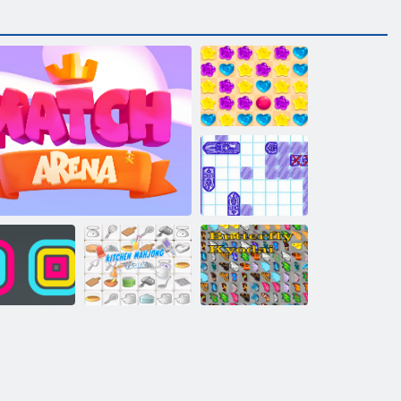
Süßigkeiten
Regen 5
Schiffe
Versenken
Schmetterlings
uare Stapler
Match -Arena
Küche Mahjong
Kyodai