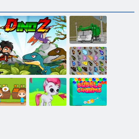
Insel-sauberer
LKW-Abfall
Sim
Schmetterlings
Kyodai
Bubble Gemes -
range Ranch
Dinoz
3 Gewinnt
Bubble Charms