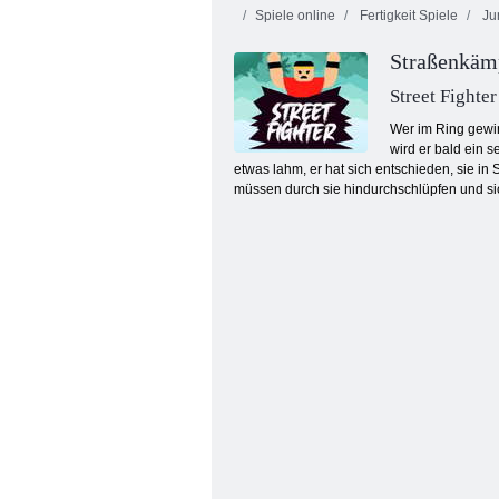
Spiele online
Fertigkeit Spiele
Ju
Straßenkäm
Street Fighter
Wer im Ring gewin
wird er bald ein 
etwas lahm, er hat sich entschieden, sie in
Pichon: Der Hüpfvogel
müssen durch sie hindurchschlüpfen und sic