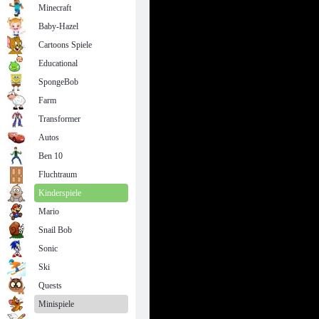
Minecraft
Baby-Hazel
Cartoons Spiele
Educational
SpongeBob
Farm
Transformer
Autos
Ben 10
Fluchtraum
Kinderspiele
Mario
Snail Bob
Sonic
Ski
Quests
Minispiele