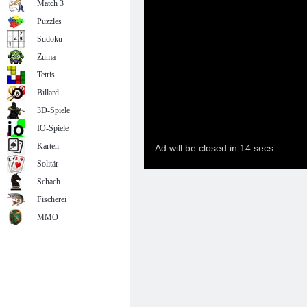
Match 3
Puzzles
Sudoku
Zuma
Tetris
Billard
3D-Spiele
IO-Spiele
Karten
Solitär
Schach
Fischerei
MMO