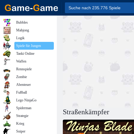
Bubbles
Mahjong
Logik
Spiele für Jungen
Tanki Online
Waffen
Rennspiele
Zombie
Abenteuer
Fußball
Lego NinjaGo
Spiderman
Straßenkämpfer
Strategie
Krieg
Sniper