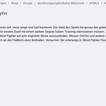
ngen
Ninja
Arcade
Berührungsempfindlicher Bildschirm
HTML5
A
pfer
Schmetterlings
Goldrausch
Cookie Crush 2
Kyodai HD
Spiel
nen will, muss lange und hart trainieren. Der Held des Spiels hat genau das getan
sehr ernstes Duell mit einem starken Gegner haben. Training intensivieren müsse
 Street Fighter auf sehr originelle Weise auszuarbeiten. Messer, Dolche und andere
h an der Plattform oben festhalten. Versuchen Sie unterwegs in Street Fighter Flä