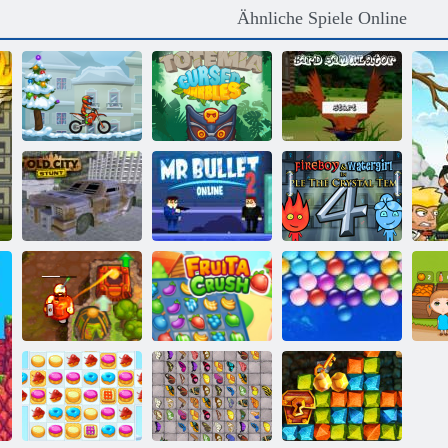
Ähnliche Spiele Online
Totemia:
Moto x3M
Verfluchte
Winter
Murmeln
Vogelsimulator
Feuer und
Mr Bullet 2
Wasser 4:
Altstadt Stunt
online
Kristalltempel
Verfluchter
Schatz 2
Fruita Crush
Endlose Bubbles
O