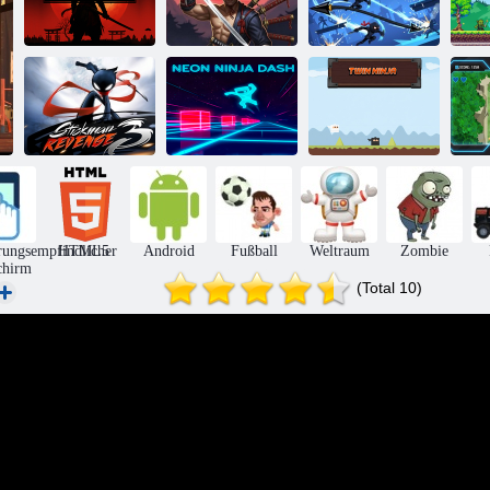
Dungeon
Stockmeister-
Ni
Ninja-Dach
Fighter 3D
Teleport
Stickman Rache
Neon Ninja
3
Dash
Zwillings-Ninja
S
rungsempfindlicher
HTML5
Android
Fußball
Weltraum
Zombie
chirm
(Total 10)