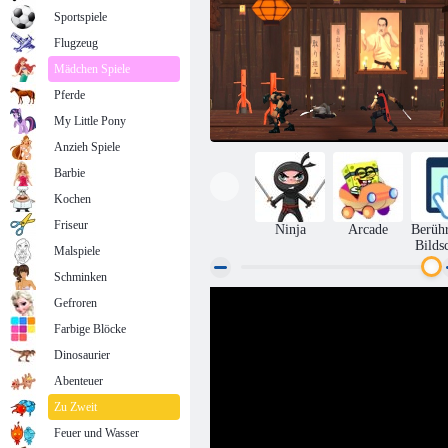
Sportspiele
Flugzeug
Mädchen Spiele
Pferde
My Little Pony
Anzieh Spiele
Barbie
Kochen
Friseur
Ninja
Arcade
Berüh
Bilds
Malspiele
Schminken
Gefroren
Ninjas Klinge
Farbige Blöcke
Dinosaurier
Abenteuer
Zu Zweit
Feuer und Wasser