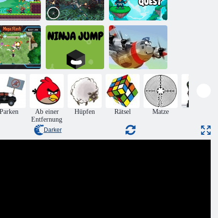
nja-Krieger-
Stille Katana-
Abenteuer
Ninja-Attentäter
Quest
Mega-
chrägstrich
Ninja-Sprung
Heroisch Pilot
Parken
Ab einer
Hüpfen
Rätsel
Matze
Aktion
Entfernung
Darker