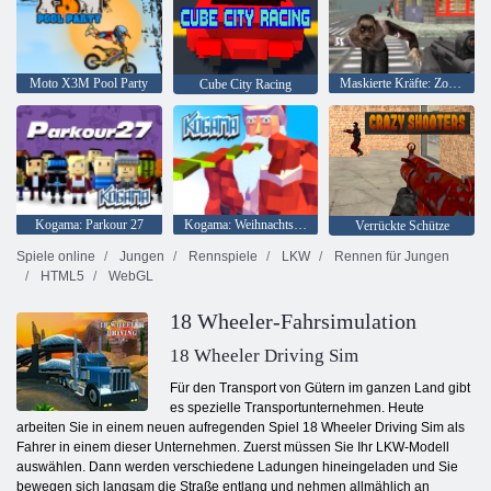
Moto X3M Pool Party
Maskierte Kräfte: Zombie-Überleben
Cube City Racing
Kogama: Parkour 27
Kogama: Weihnachtsparkour
Verrückte Schütze
Spiele online
Jungen
Rennspiele
LKW
Rennen für Jungen
HTML5
WebGL
18 Wheeler-Fahrsimulation
18 Wheeler Driving Sim
Für den Transport von Gütern im ganzen Land gibt
es spezielle Transportunternehmen. Heute
arbeiten Sie in einem neuen aufregenden Spiel 18 Wheeler Driving Sim als
Fahrer in einem dieser Unternehmen. Zuerst müssen Sie Ihr LKW-Modell
auswählen. Dann werden verschiedene Ladungen hineingeladen und Sie
bewegen sich langsam die Straße entlang und nehmen allmählich an