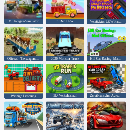
Müllwagen-Simulator
Süßer LKW
Verrücktes LKW-Parken
Offroad -Tierwagentransport
2020 Monster Truck
Hill Car Racing: Mad Offroad
3D-Verkehrslauf
Zerstörerischer Autounfallsimulator
Winzige Lieferung