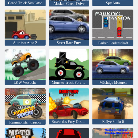
Grand Truck Simulator
Spy Auto
Alaskan Cause Drive
Auto isst Auto 2
Street Race Fury
Parken Leidenschaft
LKW-Versuche
Monster Truck Forest-Lieferung
Mächtige Motoren
Straße des Fury Desert Strike
Rallye Punkt 6
Rennmonster -Trucks