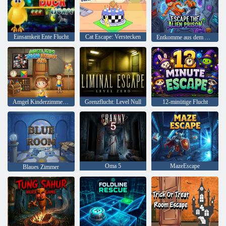
Einsamkeit Ente Flucht
Cat Escape: Verstecken
Entkomme aus dem Alien-Gefängnis
Amgel Kinderzimmer Escape 416
Grenzflucht: Level Null
12-minütige Flucht
Oma 5
MazeEscape
Blaues Zimmer