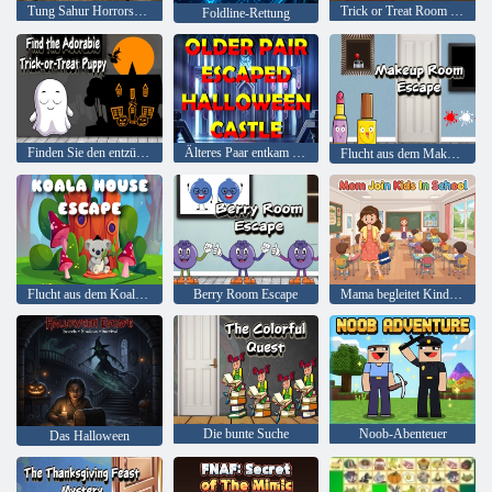
Tung Sahur Horrorspiel
Trick or Treat Room Escape
Foldline-Rettung
Finden Sie den entzückenden Süßes oder Saures-Welpen
Älteres Paar entkam Halloween-Schloss
Flucht aus dem Make-up-Raum
Flucht aus dem Koala-Haus
Berry Room Escape
Mama begleitet Kinder in der Schule
Die bunte Suche
Noob-Abenteuer
Das Halloween