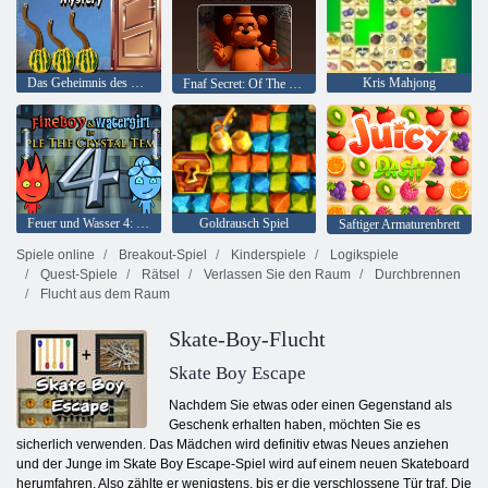
Das Geheimnis des Erntedankfestes
Kris Mahjong
Fnaf Secret: Of The Mimic
Feuer und Wasser 4: Kristalltempel
Goldrausch Spiel
Saftiger Armaturenbrett
Spiele online
Breakout-Spiel
Kinderspiele
Logikspiele
Quest-Spiele
Rätsel
Verlassen Sie den Raum
Durchbrennen
Flucht aus dem Raum
Skate-Boy-Flucht
Skate Boy Escape
Nachdem Sie etwas oder einen Gegenstand als
Geschenk erhalten haben, möchten Sie es
sicherlich verwenden. Das Mädchen wird definitiv etwas Neues anziehen
und der Junge im Skate Boy Escape-Spiel wird auf einem neuen Skateboard
herumfahren. Also zählte er wenigstens, bis er die verschlossene Tür traf. Die