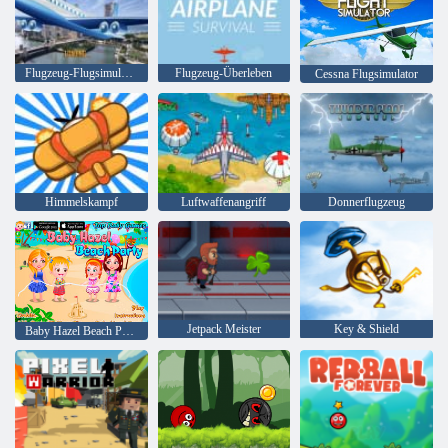
Flugzeug-Flugsimulator
Flugzeug-Überleben
Cessna Flugsimulator
Himmelskampf
Luftwaffenangriff
Donnerflugzeug
Jetpack Meister
Key & Shield
Baby Hazel Beach Party