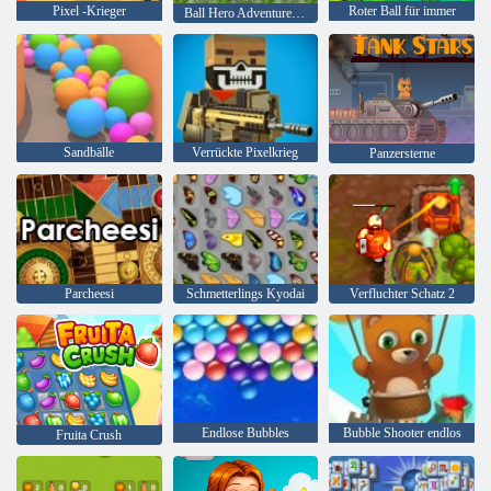
Pixel -Krieger
Roter Ball für immer
Ball Hero Adventure: Roter Schlagball
Sandbälle
Verrückte Pixelkrieg
Panzersterne
Parcheesi
Schmetterlings Kyodai
Verfluchter Schatz 2
Endlose Bubbles
Bubble Shooter endlos
Fruita Crush