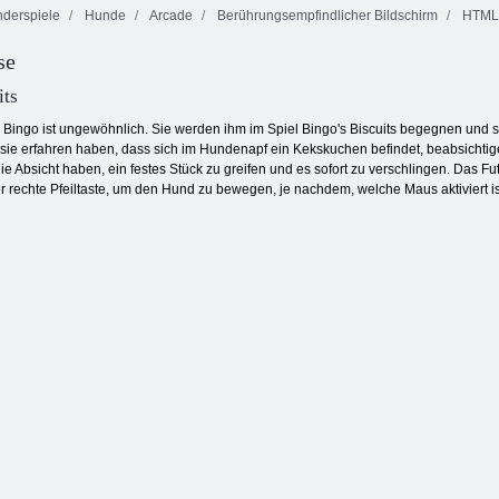
derspiele
Hunde
Arcade
Berührungsempfindlicher Bildschirm
HTML
se
Dominoes
Verfluchter
Küche Mahjong
Klassiker
Schatz 2
its
ingo ist ungewöhnlich. Sie werden ihm im Spiel Bingo's Biscuits begegnen und sei
ie erfahren haben, dass sich im Hundenapf ein Kekskuchen befindet, beabsichtigen
ie Absicht haben, ein festes Stück zu greifen und es sofort zu verschlingen. Das F
er rechte Pfeiltaste, um den Hund zu bewegen, je nachdem, welche Maus aktiviert 