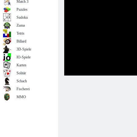
Match 3
Puzzles
Sudoku
Zuma
Tetris
Billard
3D-Spiele
IO-Spiele
Karten
Solitär
Schach
Fischerei
MMO