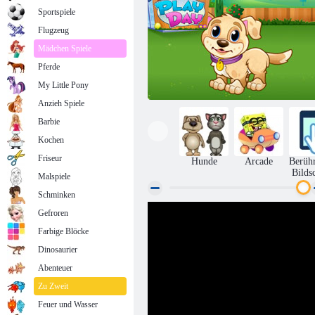
Sportspiele
Flugzeug
Mädchen Spiele
Pferde
My Little Pony
Anzieh Spiele
Barbie
Kochen
Friseur
Hunde
Arcade
Berüh
Bilds
Malspiele
Schminken
Gefroren
Mein Welpenspieltag
Farbige Blöcke
Dinosaurier
Abenteuer
Zu Zweit
Feuer und Wasser