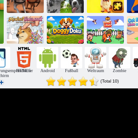
Hundsimulator
Lustiges
Windhundrennen
3d
Hundepuzzle
H
Miau-Simulator
DoggyDoku
Wuff Flow
rungsempfindlicher
HTML5
Android
Fußball
Weltraum
Zombie
chirm
(Total 10)