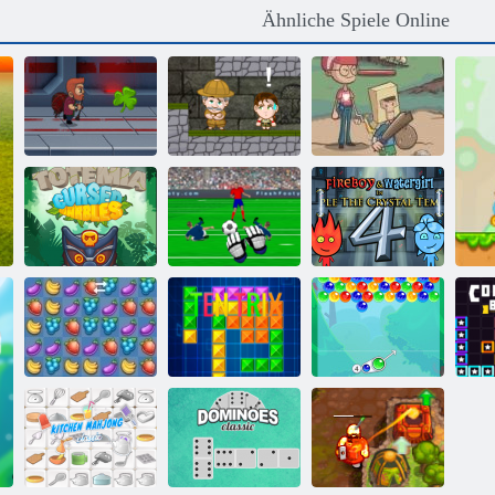
Ähnliche Spiele Online
Hinterhof-
Jetpack Meister
Inca Abenteuer
Helden
Totemia:
Feuer und
Verfluchte
Wasser 4:
Murmeln
Torhüter Champ
Kristalltempel
Fruita Crush
Ten Trix
Bubble Charms