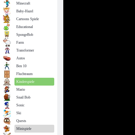
Minecraft
Baby-Hazel
Cartoons Spiele
Educational
SpongeBob
Farm
Transformer
Autos
Ben 10
Fluchtraum
Kinderspiele
Mario
Snail Bob
Sonic
Ski
Quests
Minispiele