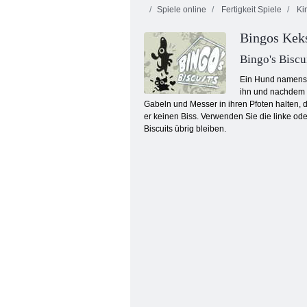
Spiele online
Fertigkeit Spiele
Kin
Bingos Kek
Bingo's Biscu
Ein Hund namens B
ihn und nachdem s
Gabeln und Messer in ihren Pfoten halten, d
Roter Ball für immer
er keinen Biss. Verwenden Sie die linke od
Biscuits übrig bleiben.