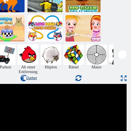
Transport von
Mein süßer
undepuzzle
Nutztieren
Haustierfreund
Cat Escape:
Love Doge:
Baby Hazel
Verstecken
Puzzle zeichnen
Beach Party
Parken
Ab einer
Hüpfen
Rätsel
Matze
Aktion
Entfernung
Darker