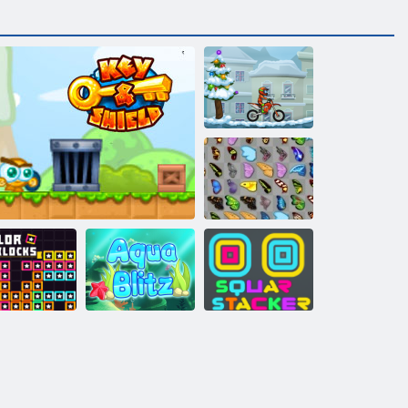
Moto x3M
Winter
Schmetterlings
Kyodai
Farbblöcke
Key & Shield
Aqua Blitz
Square Stapler