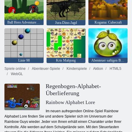
Ball Hero Adventure: Roter Schlagball
Kogama: Cubecraft
Jura-Dino-Jagd
Linie 98
Kris Mahjong
Abenteuer saftigen Beeren
Spiele online
Abenteuer-Spiele
Kinderspiele
Aktion
HTML5
WebGL
Regenbogen-Alphabet-
Überlieferung
Rainbow Alphabet Lore
Im neuen aufregenden Online-Spiel Rainbow
Alphabet Lore finden Sie und andere Spieler sich im Universum der
Rainbow Guys wieder. Jeder von Ihnen erhält einen Charakter unter Ihrer
Kontrolle. Alle werden auf dem Schulgelände sein. Mit den Steuertasten