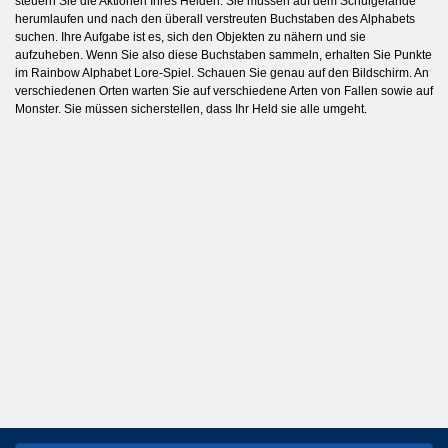
steuern Sie die Aktionen Ihres Helden. Sie müssen auf dem Schulgelände
herumlaufen und nach den überall verstreuten Buchstaben des Alphabets
suchen. Ihre Aufgabe ist es, sich den Objekten zu nähern und sie
aufzuheben. Wenn Sie also diese Buchstaben sammeln, erhalten Sie Punkte
im Rainbow Alphabet Lore-Spiel. Schauen Sie genau auf den Bildschirm. An
verschiedenen Orten warten Sie auf verschiedene Arten von Fallen sowie auf
Monster. Sie müssen sicherstellen, dass Ihr Held sie alle umgeht.