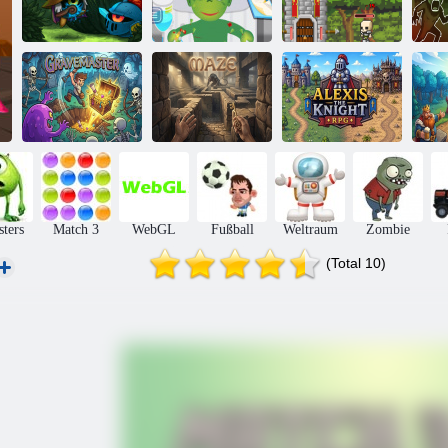
Mini Wächter
Monster
Schloss
B
Orkio
Krankenhaus
Verteidigung
Alexis The
Knight
K
Grabmeister
Labyrinth
Rollenspiel
To
ters
Match 3
WebGL
Fußball
Weltraum
Zombie
(Total 10)