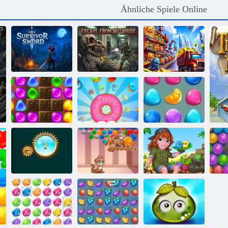
Ähnliche Spiele Online
Flucht aus dem
Monster Factory
Überlebensschwert
Irrenhaus
Tycoon
Zurück zu
Süßigkeiten
Candyland 2
Cookie Crush
Regen 3
Bubbles:
Bu
Gem Spreng
Kätzchen
Tabby -Insel