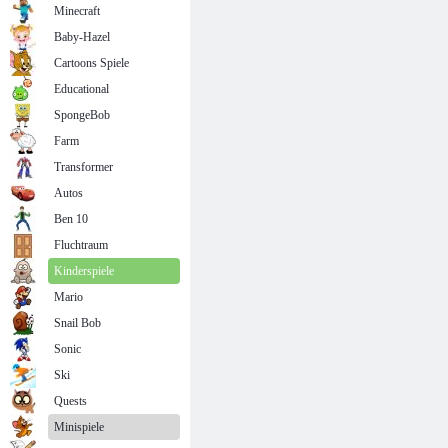
Minecraft
Baby-Hazel
Cartoons Spiele
Educational
SpongeBob
Farm
Transformer
Autos
Ben 10
Fluchtraum
Kinderspiele
Mario
Snail Bob
Sonic
Ski
Quests
Minispiele