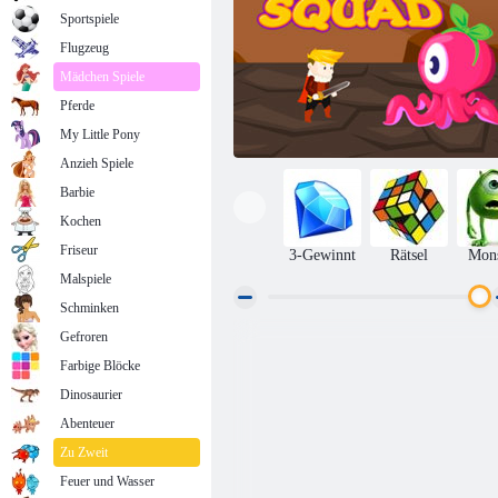
Sportspiele
Flugzeug
Mädchen Spiele
Pferde
My Little Pony
Anzieh Spiele
Barbie
Kochen
Friseur
3-Gewinnt
Rätsel
Mons
Malspiele
Schminken
Gefroren
Brave Kader
Farbige Blöcke
Dinosaurier
Abenteuer
Zu Zweit
Feuer und Wasser