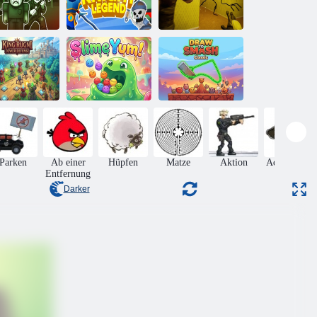
Finden Sie
esucher 99
Hinterzimmerflucht
Nächte
Ritterlegende
1
önig Rugni
Draw To Smash
wer Defense
Schleim lecker!
Classic
Parken
Ab einer
Hüpfen
Matze
Aktion
Adventures
Entfernung
Darker