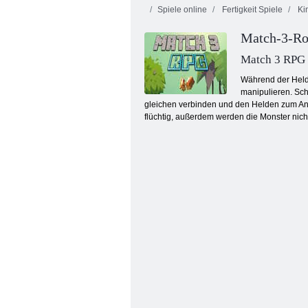
Spiele online
Fertigkeit Spiele
Kin
Match-3-Rol
Match 3 RPG
Während der Held 
manipulieren. Sch
gleichen verbinden und den Helden zum Angr
Candy Rain 4
flüchtig, außerdem werden die Monster nic