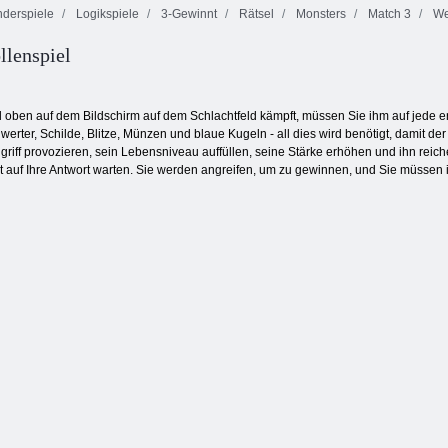
derspiele
Logikspiele
3-Gewinnt
Rätsel
Monsters
Match 3
We
lenspiel
Abenteuer
Juwelblasen 3
Fruita Crush
saftigen Beeren
oben auf dem Bildschirm auf dem Schlachtfeld kämpft, müssen Sie ihm auf jede er
werter, Schilde, Blitze, Münzen und blaue Kugeln - all dies wird benötigt, damit d
iff provozieren, sein Lebensniveau auffüllen, seine Stärke erhöhen und ihn reic
ht auf Ihre Antwort warten. Sie werden angreifen, um zu gewinnen, und Sie müss