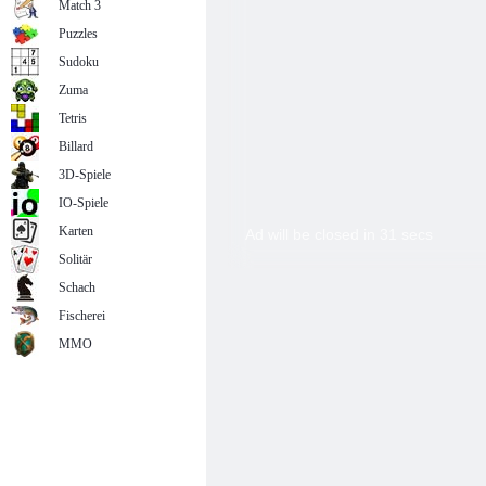
Match 3
Puzzles
Sudoku
Zuma
Tetris
Billard
3D-Spiele
IO-Spiele
Karten
Solitär
Schach
Fischerei
MMO