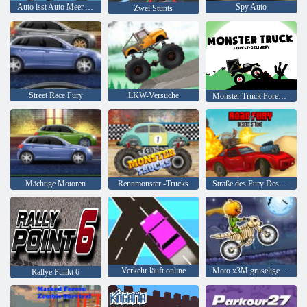
Auto isst Auto Meer Abenteuer
Spy Auto
Zwei Stunts
Street Race Fury
LKW-Versuche
Monster Truck Forest-Lieferung
Mächtige Motoren
Rennmonster -Trucks
Straße des Fury Desert Strike
Verkehr läuft online
Moto x3M gruseliges Land
Rallye Punkt 6