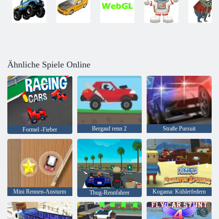
Ähnliche Spiele Online
Bergauf renn 2
Straße Pursuit
Formel -Fieber
Mini Rennen-Ansturm
Kogama: Kühlerfedern
Thug-Rennfahrer