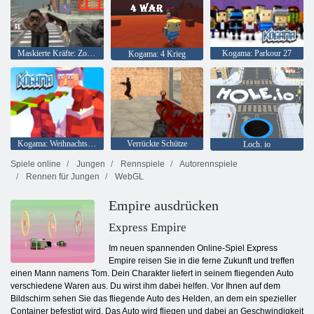
Maskierte Kräfte: Zombie-Überleben
Kogama: Parkour 27
Kogama: 4 Krieg
Kogama: Weihnachtsparkour
Verrückte Schütze
Loch. io
Spiele online
Jungen
Rennspiele
Autorennspiele
Rennen für Jungen
WebGL
Empire ausdrücken
Express Empire
Im neuen spannenden Online-Spiel Express
Empire reisen Sie in die ferne Zukunft und treffen
einen Mann namens Tom. Dein Charakter liefert in seinem fliegenden Auto
verschiedene Waren aus. Du wirst ihm dabei helfen. Vor Ihnen auf dem
Bildschirm sehen Sie das fliegende Auto des Helden, an dem ein spezieller
Container befestigt wird. Das Auto wird fliegen und dabei an Geschwindigkeit