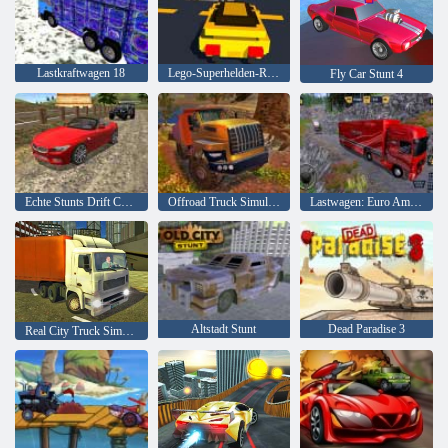
Lastkraftwagen 18
Lego-Superhelden-Rennen
Fly Car Stunt 4
Echte Stunts Drift Car Driving 3d
Offroad Truck Simulator Hill Climb
Lastwagen: Euro American Tour
Altstadt Stunt
Dead Paradise 3
Real City Truck Simulator