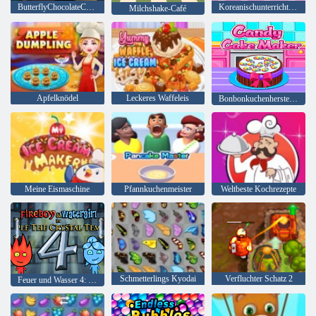
ButterflyChocolateCake: Kochen Mit Emma
Koreanischunterricht kochen
Milchshake-Café
Apfelknödel
Leckeres Waffeleis
Bonbonkuchenhersteller
Meine Eismaschine
Pfannkuchenmeister
Weltbeste Kochrezepte
Schmetterlings Kyodai
Verfluchter Schatz 2
Feuer und Wasser 4: Kristalltempel