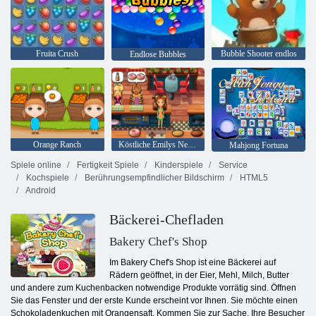
Fruita Crush
Bubble Shooter endlos
Endlose Bubbles
Orange Ranch
Köstliche Emilys New Beginning
Mahjong Fortuna
Spiele online
Fertigkeit Spiele
Kinderspiele
Service
Kochspiele
Berührungsempfindlicher Bildschirm
HTML5
Android
Bäckerei-Chefladen
Bakery Chef's Shop
Im Bakery Chef's Shop ist eine Bäckerei auf
Rädern geöffnet, in der Eier, Mehl, Milch, Butter
und andere zum Kuchenbacken notwendige Produkte vorrätig sind. Öffnen
Sie das Fenster und der erste Kunde erscheint vor Ihnen. Sie möchte einen
Schokoladenkuchen mit Orangensaft. Kommen Sie zur Sache, Ihre Besucher