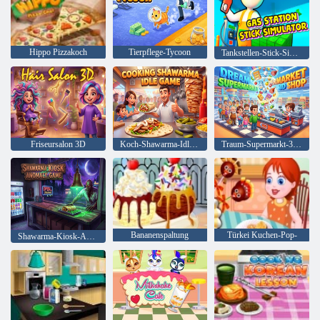
Hippo Pizzakoch
Tierpflege-Tycoon
Tankstellen-Stick-Simulator
Friseursalon 3D
Koch-Shawarma-Idle-Spiel
Traum-Supermarkt-3D-Shop
Bananenspaltung
Türkei Kuchen-Pop-
Shawarma-Kiosk-Anomalie-Spiel