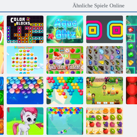
Ähnliche Spiele Online
Farbblöcke
Aqua Blitz
Square Stapler
Schmetterlings
Cookie Crush 3
Gartengeschichten
Kyodai
Delicious:
Bubble Shooter
Emily's Home,
B
Endlose Bubbles
endlos
Sweet Home