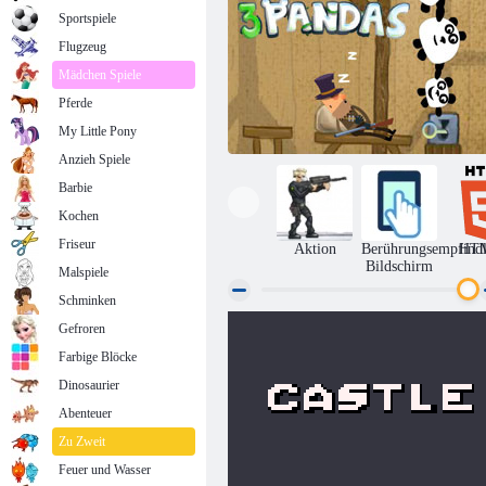
Sportspiele
Flugzeug
Mädchen Spiele
Pferde
My Little Pony
Anzieh Spiele
Barbie
Kochen
Friseur
Aktion
Berührungsempfindl
HT
Bildschirm
Malspiele
Schminken
Gefroren
3 Pandas
Farbige Blöcke
Dinosaurier
Abenteuer
Zu Zweit
Feuer und Wasser