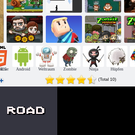
Schnecke Bob 8:
Geldmessgeräte
Ge
Inselgeschichte
Vex 3
2
Die letzten
Kogama
Zombie -
Überlebenden
Wipeout
Mission 1
icher
ML5
Android
Weltraum
Zombie
Ninja
Hüpfen
(Total 10)