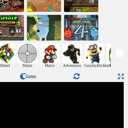
ldüberzug 3
Bob der Räuber
Wachdienst
Winzige Bagger
3
Feuer und
Zombie -
Wasser 4:
Mission 3
Kogama Pvp
Kristalltempel
Rätsel
Matze
Mario
Adventures
Geschicklichkeit
Monsters
Darker