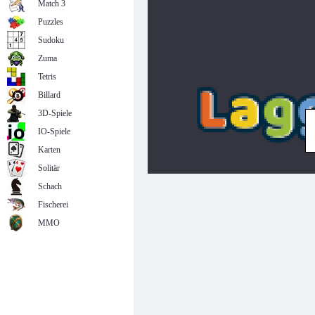
Match 3
Puzzles
Sudoku
Zuma
Tetris
Billard
3D-Spiele
IO-Spiele
Karten
Solitär
Schach
Fischerei
MMO