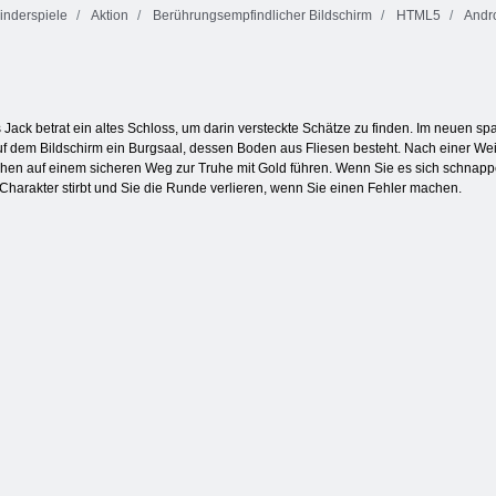
inderspiele
Aktion
Berührungsempfindlicher Bildschirm
HTML5
Andr
Bubble Gemes -
Saftiger
3 Gewinnt
Bubble Charms
Armaturenbrett
ack betrat ein altes Schloss, um darin versteckte Schätze zu finden. Im neuen sp
uf dem Bildschirm ein Burgsaal, dessen Boden aus Fliesen besteht. Nach einer We
tchen auf einem sicheren Weg zur Truhe mit Gold führen. Wenn Sie es sich schnapp
Charakter stirbt und Sie die Runde verlieren, wenn Sie einen Fehler machen.