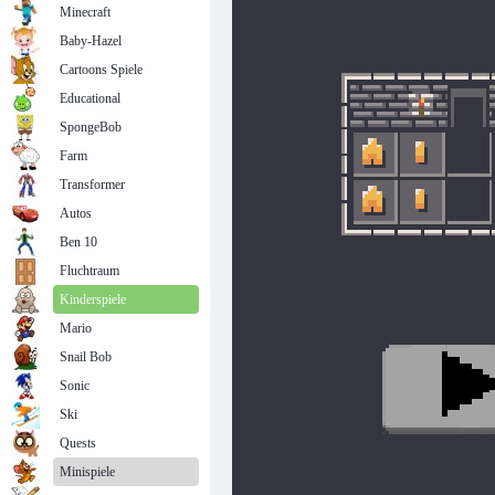
Minecraft
Baby-Hazel
Cartoons Spiele
Educational
SpongeBob
Farm
Transformer
Autos
Ben 10
Fluchtraum
Kinderspiele
Mario
Snail Bob
Sonic
Ski
Quests
Minispiele