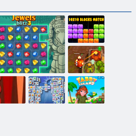
10 mal 10
Blocks Match
Verfluchter
Schatz 2
ackgammon
Mahjong
Classic
Juwelen Blitz 3
Fortuna
Tabby -Insel