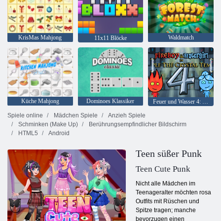
KrisMas Mahjong
Waldmatch
11x11 Blöcke
Küche Mahjong
Dominoes Klassiker
Feuer und Wasser 4: Kristalltempel
Spiele online
Mädchen Spiele
Anzieh Spiele
Schminken (Make Up)
Berührungsempfindlicher Bildschirm
HTML5
Android
Teen süßer Punk
Teen Cute Punk
Nicht alle Mädchen im
Teenageralter möchten rosa
Outfits mit Rüschen und
Spitze tragen; manche
bevorzugen einen