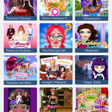
Prinzessin Schwarzes Hochzeitskleid
Disney Osterhasen Party
Valentinsküsse
Prinzessin Hochzeitsdrama
Vom Nerd zum Fab: Prom Edition
Modesalon
Instagirls Weihnachtskleid
Vampir -Kleid
Schimmer und Shine Dress up