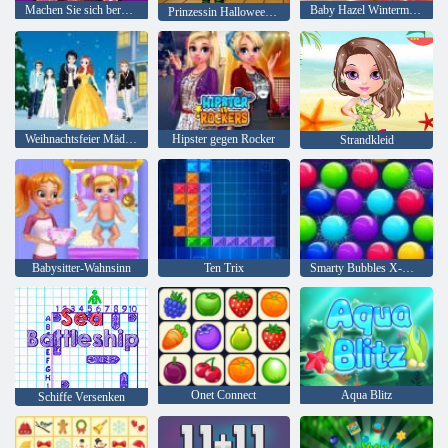
Machen Sie sich bereit für Halloween
Baby Hazel Wintermode
Prinzessin Halloween Party
Weihnachtsfeier Mädchen
Hipster gegen Rocker
Strandkleid
Babysitter-Wahnsinn
Ten Trix
Smarty Bubbles X-Mas
Onet Connect
Aqua Blitz
Schiffe Versenken