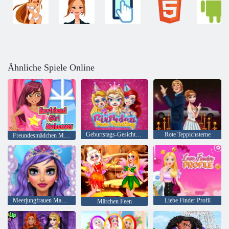
Ähnliche Spiele Online
Geburtstags-Gesichts-Malerei
Rote Teppichsterne
Freundesmädchen Makeover
Meerjungfrauen Makeup Salon
Liebe Finder Profil
Märchen Feen