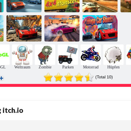
3D Night City 2
Burnin Gummi
Si
Spielerrennen
4x4 Monster
5 xs
Die
apokalyptische
Drifter: Freie
Mega-Auto-
Verfolgungsjagd
Fahrt
Stunts
bGL
Weltraum
Zombie
Parken
Motorrad
Hüpfen
(Total 10)