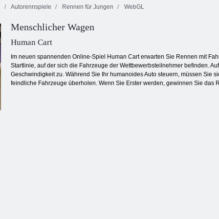
e
Autorennspiele
Rennen für Jungen
WebGL
Menschlicher Wagen
Tiger Simulator
Kogama
Kogama:
3d
Phantomkraft
Bosskampf
Human Cart
Im neuen spannenden Online-Spiel Human Cart erwarten Sie Rennen mit Fahrz
Startlinie, auf der sich die Fahrzeuge der Wettbewerbsteilnehmer befinden. Au
Geschwindigkeit zu. Während Sie Ihr humanoides Auto steuern, müssen Sie si
feindliche Fahrzeuge überholen. Wenn Sie Erster werden, gewinnen Sie das 