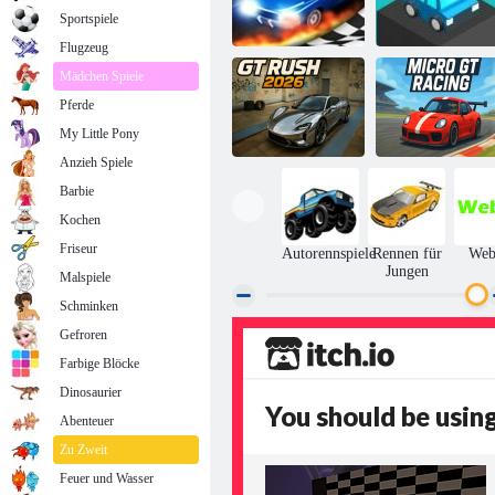
Sportspiele
Flugzeug
Mädchen Spiele
Pferde
Race 3d ziehen
Block- Racer
My Little Pony
Anzieh Spiele
Barbie
Kochen
Micro GT
GT Rush 2026
Racing
Friseur
Autorennspiele
Rennen für
We
Jungen
Malspiele
Schminken
Gefroren
Farbige Blöcke
Dinosaurier
Abenteuer
Zu Zweit
Feuer und Wasser