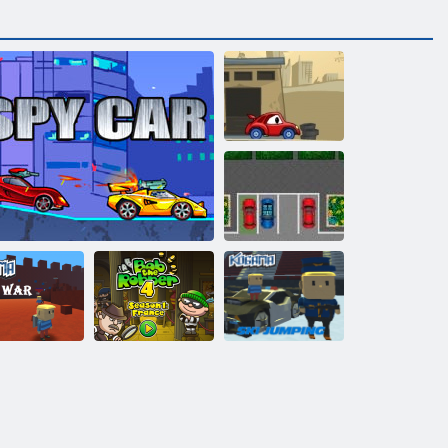
Auto isst Auto 2
Parken
Leidenschaft
Kogama: 4
Bob der Räuber
Kogama
Krieg
Spy Auto
4
Skispringen!!