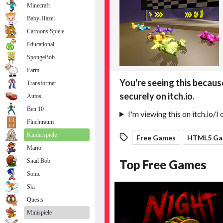
Minecraft
Baby-Hazel
Cartoons Spiele
Educational
SpongeBob
Farm
Transformer
Autos
Ben 10
Fluchtraum
Kinderspiele
Mario
Snail Bob
Sonic
Ski
Quests
Minispiele