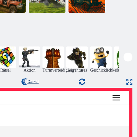
Auto Smash
Rennen:
mulator Crash
Zerstörung und
Clash of Cars
& Tune
Verfolgungsjagd
Arena
Rätsel
Aktion
Turmverteidigung
Adventures
Geschicklichkeit
Monsters
Darker