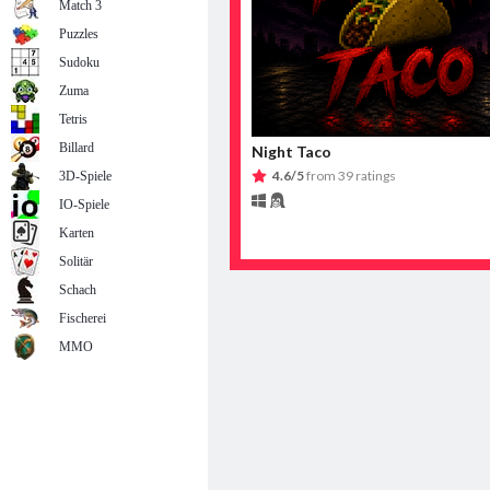
Match 3
Puzzles
Sudoku
Zuma
Tetris
Billard
3D-Spiele
IO-Spiele
Karten
Solitär
Schach
Fischerei
MMO