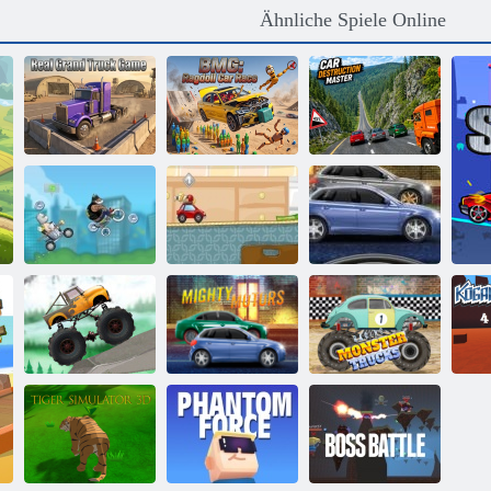
Ähnliche Spiele Online
Echtes Grand-
BMG: Ragdoll-
Meister der
Truck-Spiel
Autorennen
Autozerstörung
Verrückte
Paintball -
Rennen
Rennfahrer
Street Race Fury
Mächtige
Rennmonster -
LKW-Versuche
Motoren
Trucks