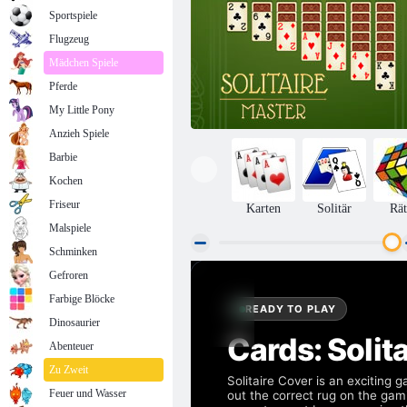
Sportspiele
Flugzeug
Mädchen Spiele
Pferde
My Little Pony
Anzieh Spiele
Barbie
Kochen
Friseur
Karten
Solitär
Rät
Malspiele
Schminken
Gefroren
Solitaire Meister
Farbige Blöcke
Dinosaurier
Abenteuer
Zu Zweit
Feuer und Wasser