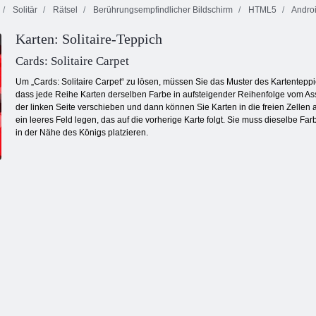
Solitär
Rätsel
Berührungsempfindlicher Bildschirm
HTML5
Andro
Feuer und
Karten: Solitaire-Teppich
Wasser 4:
Schmetterlings
11x11 Blöcke
Kristalltempel
Kyodai
Cards: Solitaire Carpet
Um „Cards: Solitaire Carpet“ zu lösen, müssen Sie das Muster des Kartenteppic
dass jede Reihe Karten derselben Farbe in aufsteigender Reihenfolge vom Ass b
der linken Seite verschieben und dann können Sie Karten in die freien Zelle
ein leeres Feld legen, das auf die vorherige Karte folgt. Sie muss dieselbe Fa
in der Nähe des Königs platzieren.