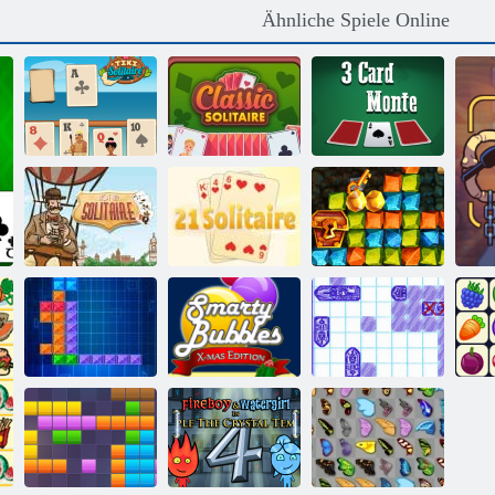
Ähnliche Spiele Online
Klassisches
Tiki Solitaire
Solitaire
3 Karte Monte
Heißluft-
Goldrausch
Solitaire
21 Solitaire
Spiel
Smarty Bubbles
Schiffe
Ten Trix
X-Mas
Versenken
O