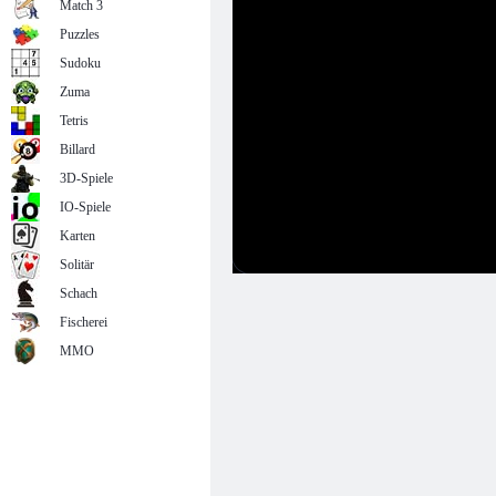
Match 3
Puzzles
Sudoku
Zuma
Tetris
Billard
3D-Spiele
IO-Spiele
Karten
Solitär
Schach
Fischerei
MMO