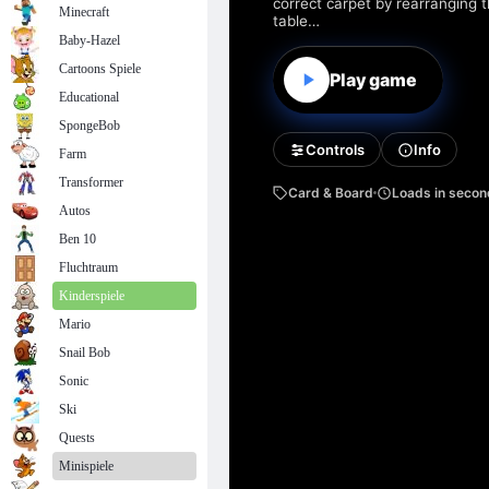
Minecraft
Baby-Hazel
Cartoons Spiele
Educational
SpongeBob
Farm
Transformer
Autos
Ben 10
Fluchtraum
Kinderspiele
Mario
Snail Bob
Sonic
Ski
Quests
Minispiele