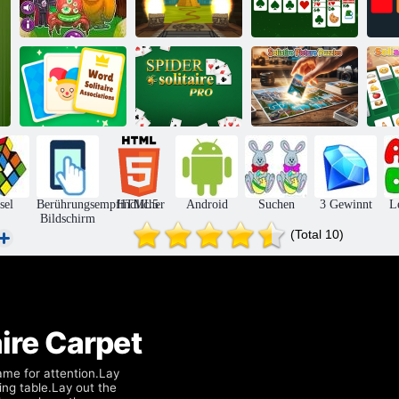
Solitaire
Klassisches
Monsterjong
3D Solitaire
Weihnachten
Wortassoziationen
Spider Solitaire
Solitaire-
So
Solitaire
Pro
Bildrätsel
sel
Berührungsempfindlicher
HTML5
Android
Suchen
3 Gewinnt
L
Bildschirm
(Total 10)