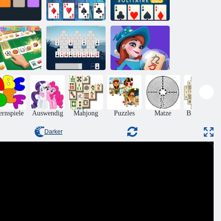
Twenty48
Asse und
Kostenloses Cell
Solitaire
Könige Solitaire
Solitaire Pro
litaire Emoji
Mahjong
Jam
6 Peaks Solitaire
Abenteuer
ernspiele
Auswendig
Mahjong
Puzzles
Matze
Brettspiele
Darker