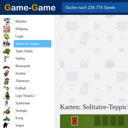
Bubbles
Mahjong
Logik
Spiele für Jungen
Tanki Online
Waffen
Rennspiele
Zombie
Abenteuer
Fußball
Lego NinjaGo
Spiderman
Karten: Solitaire-Teppi
Strategie
Krieg
Sniper