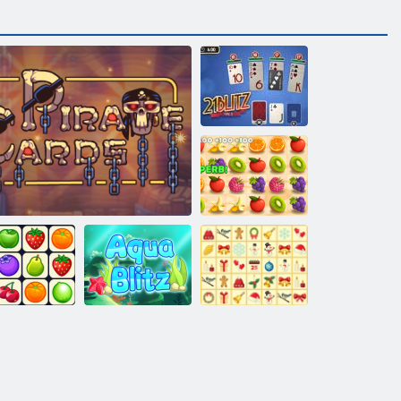
21 Blitz
Saftiger
Armaturenbrett
KrisMas
net Connect
Piratenkarten
Aqua Blitz
Mahjong