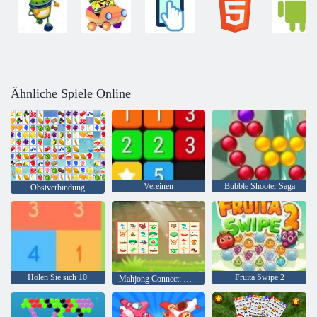
Ähnliche Spiele Online
Vereinen
Bubble Shooter Saga
Obstverbindung
Holen Sie sich 10
Fruita Swipe 2
Mahjong Connect: Woodventure