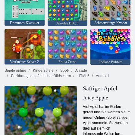
Dominoes Klassiker
Schmetterlings Kyodai
Juwelen Blitz 3
Verfluchter Schatz 2
Fruita Crush
Endlose Bubbles
Spiele online
Kinderspiele
Spot-
Arcade
Berührungsempfindlicher Bildschirm
HTML5
Android
Saftiger Apfel
Juicy Apple
Viel Apfel hat im Garten
gereift und Sie werden sie im
neuen Online -Spiel saftigen
Apfel sammeln. Sie werden
dies auf ziemlich
interessante Weise tun.