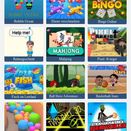
Bubble Ocean
Ebene verschmelzen
Bingo Online
Rettungsschnitt
Mahjong
Pixel -Krieger
Ball Hero Adventure: Roter Schlagball
Basketball-Stars
Fisch im Leerlauf