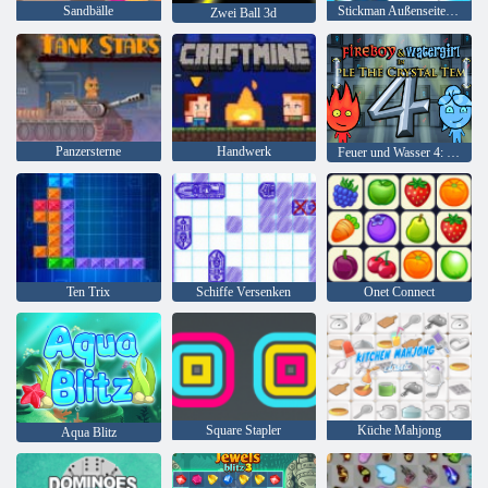
Sandbälle
Stickman Außenseiter Bad Boys Mörder
Zwei Ball 3d
Panzersterne
Handwerk
Feuer und Wasser 4: Kristalltempel
Ten Trix
Schiffe Versenken
Onet Connect
Square Stapler
Küche Mahjong
Aqua Blitz