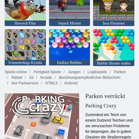
Heroisch Pilot
Jetpack Meister
Inca Abenteuer
Schmetterlings Kyodai
Endlose Bubbles
Bubble Shooter endlos
Spiele online
Fertigkeit Spiele
Jungen
Logikspiele
Parken
Rätsel
3d
Arcade
Berührungsempfindlicher Bildschirm
Nur Parkservice
HTML5
Android
Parken verrückt
Parking Crazy
Zumindest ein Teich von
einem Dutzend Teichen und
sie verursachen Probleme
für diejenigen, die in gutem
Glauben die Straßenregeln