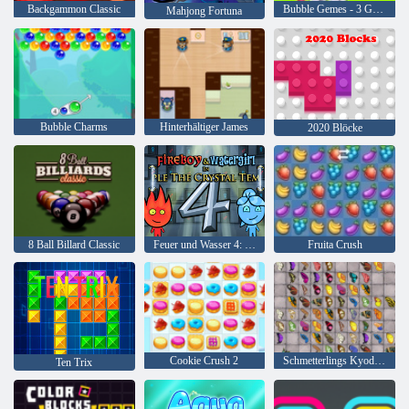
Backgammon Classic
Bubble Gemes - 3 Gewinnt
Mahjong Fortuna
Bubble Charms
Hinterhältiger James
2020 Blöcke
8 Ball Billard Classic
Feuer und Wasser 4: Kristalltempel
Fruita Crush
Cookie Crush 2
Schmetterlings Kyodai HD
Ten Trix