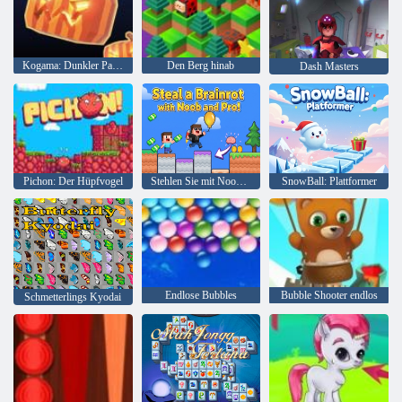
Kogama: Dunkler Parkour
Den Berg hinab
Dash Masters
Pichon: Der Hüpfvogel
Stehlen Sie mit Noob und Pro einen Brainrot!
SnowBall: Plattformer
Endlose Bubbles
Bubble Shooter endlos
Schmetterlings Kyodai