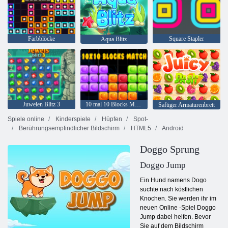
Farbblöcke
Square Stapler
Aqua Blitz
Juwelen Blitz 3
10 mal 10 Blocks Match
Saftiger Armaturenbrett
Spiele online
Kinderspiele
Hüpfen
Spot-
Berührungsempfindlicher Bildschirm
HTML5
Android
Doggo Sprung
Doggo Jump
Ein Hund namens Dogo
suchte nach köstlichen
Knochen. Sie werden ihr im
neuen Online -Spiel Doggo
Jump dabei helfen. Bevor
Sie auf dem Bildschirm