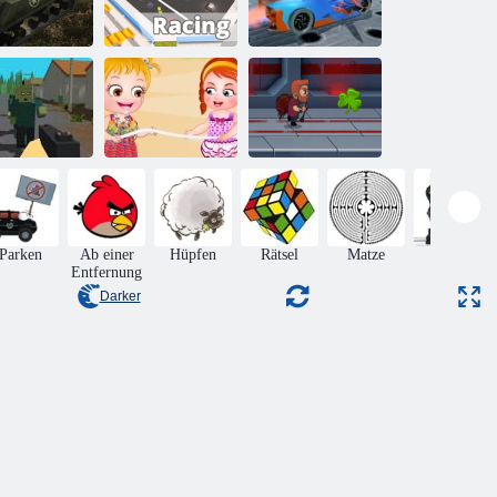
Kogama:
Schnelles
zerkriegssimulator
Rennen
Fly Car Stunt 2
Baby Hazel
ldüberleben
Beach Party
Jetpack Meister
Parken
Ab einer
Hüpfen
Rätsel
Matze
Aktion
Entfernung
Darker