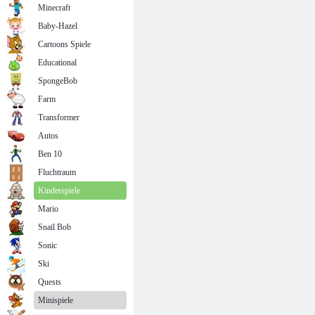
Minecraft
Baby-Hazel
Cartoons Spiele
Educational
SpongeBob
Farm
Transformer
Autos
Ben 10
Fluchtraum
Kinderspiele
Mario
Snail Bob
Sonic
Ski
Quests
Minispiele