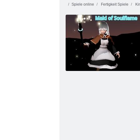
Spiele online
Fertigkeit Spiele
Kin
Color Pixel Art
Süßigkeiten
Classic Classic
Regen 5
Schmett