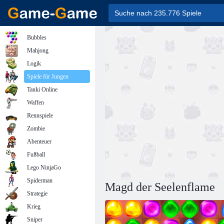
Bubbles
Mahjong
Logik
Spiele für Jungen
Tanki Online
Waffen
Rennspiele
Zombie
Abenteuer
Fußball
Lego NinjaGo
Spiderman
Magd der Seelenflame
Strategie
Krieg
Sniper