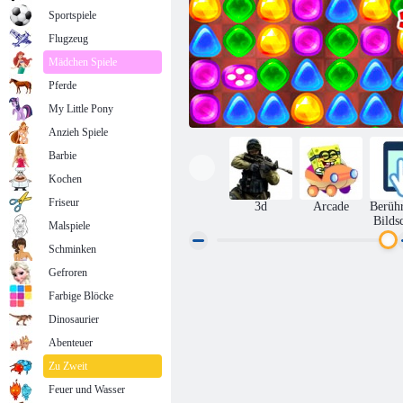
Sportspiele
Flugzeug
Mädchen Spiele
Pferde
My Little Pony
Anzieh Spiele
Barbie
Kochen
Friseur
3d
Arcade
Berüh
Bilds
Malspiele
Schminken
Gefroren
Zurück zu Candyland 2
Farbige Blöcke
Dinosaurier
Abenteuer
Zu Zweit
Feuer und Wasser