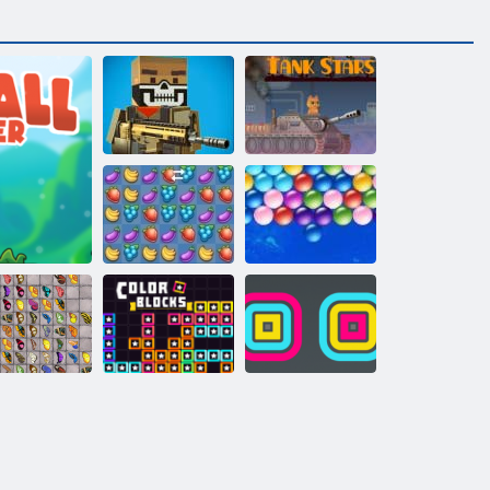
Verrückte
Pixelkrieg
Panzersterne
Fruita Crush
Endlose Bubbles
hmetterlings
er
Kyodai HD
Farbblöcke
Square Stapler