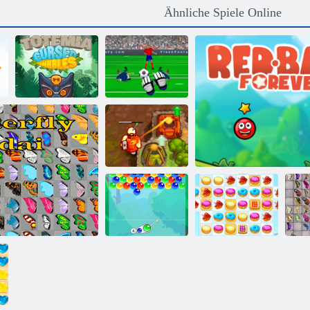
Ähnliche Spiele Online
Totemia:
Verfluchte
Murmeln
Torhüter Champ
Verfluchter
Schatz 2
Sc
Bubble Charms
Cookie Crush 2
Roter Ball für imm