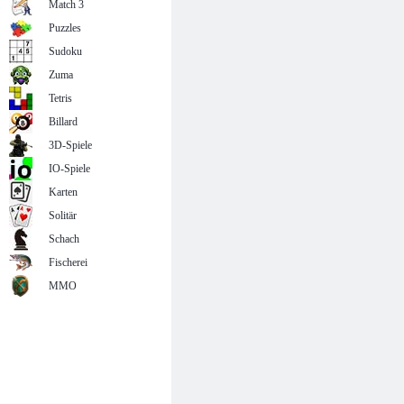
Match 3
Puzzles
Sudoku
Zuma
Tetris
Billard
3D-Spiele
IO-Spiele
Karten
Solitär
Schach
Fischerei
MMO