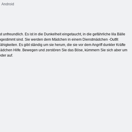
Android
unfreundlich. Es ist in die Dunkelheit eingetaucht, in die gefährliche lila Bälle
n abgestimmt sind. Sie werden dem Mädchen in einem Dienstmädchen -Outfit
higkeiten. Es gibt ständig um sie herum, die sie vor dem Angriff dunkler Kräfte
s Mädchen Hilfe. Bewegen und zerstören Sie das Böse, kümmern Sie sich aber um
der auf.