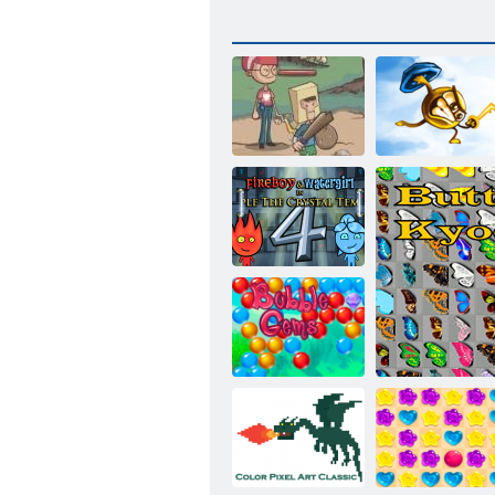
Hinterhof-
Helden
Key & Shield
Feuer und
Wasser 4:
Kristalltempel
Bubble Gemes -
3 Gewinnt