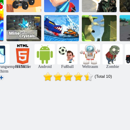
Kogama
Endloser LKW
Wipeout
Rebellen
Pan
Kogama:
Bergwerk der
Auto isst Auto:
Kristalle
Winterabenteuer
Kogama Pvp
Wa
rungsempfindlicher
HTML5
Android
Fußball
Weltraum
Zombie
chirm
(Total 10)