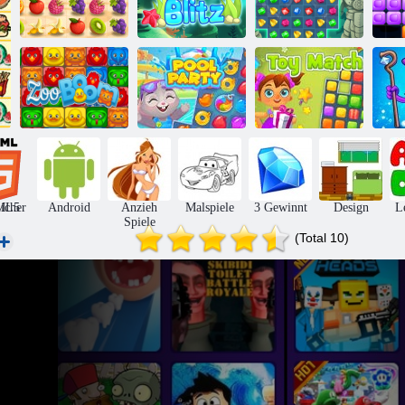
Saftiger
Armaturenbrett
Aqua Blitz
Juwelen Blitz 3
B
Zoo Boom
Pool Party Spiel
Toy Match
icher
ML5
Android
Anzieh
Malspiele
3 Gewinnt
Design
L
Spiele
(Total 10)