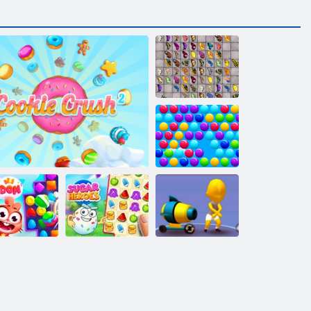
Schmetterlings
Kyodai HD
Smarty Blasen
Skydom
Cookie Crush 2
Zuckerhelden
Kanon Surfer