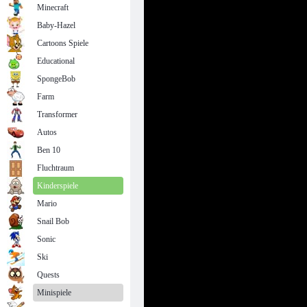
Minecraft
Baby-Hazel
Cartoons Spiele
Educational
SpongeBob
Farm
Transformer
Autos
Ben 10
Fluchtraum
Kinderspiele
Mario
Snail Bob
Sonic
Ski
Quests
Minispiele