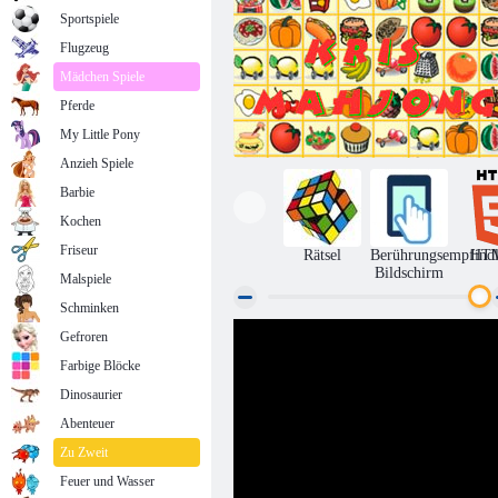
Sportspiele
Flugzeug
Mädchen Spiele
Pferde
My Little Pony
Anzieh Spiele
Barbie
Kochen
Friseur
Rätsel
Berührungsempfindl
HT
Bildschirm
Malspiele
Schminken
Gefroren
Kris Mahjong
Farbige Blöcke
Dinosaurier
Abenteuer
Zu Zweit
Feuer und Wasser