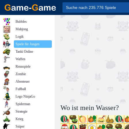
Bubbles
Mahjong
Logik
Spiele für Jungen
Tanki Online
Waffen
Rennspiele
Zombie
Abenteuer
Fußball
Lego NinjaGo
Spiderman
Wo ist mein Wasser?
Strategie
Krieg
Sniper