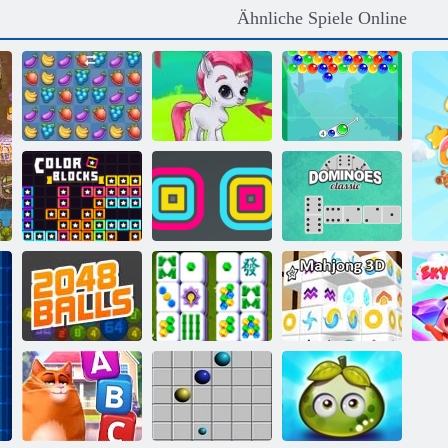
Ähnliche Spiele Online
Bubble Gemes -
Fruita Crush
3 Gewinnt
Bubble Charms
Dominoes
Farbblöcke
Square Stapler
Klassiker
Mahjong
2048 Bälle
Geschichte
Mahjong 3d