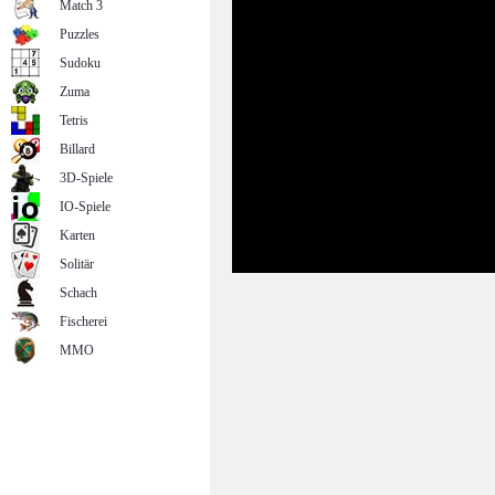
Match 3
Puzzles
Sudoku
Zuma
Tetris
Billard
3D-Spiele
IO-Spiele
Karten
Solitär
Schach
Fischerei
MMO