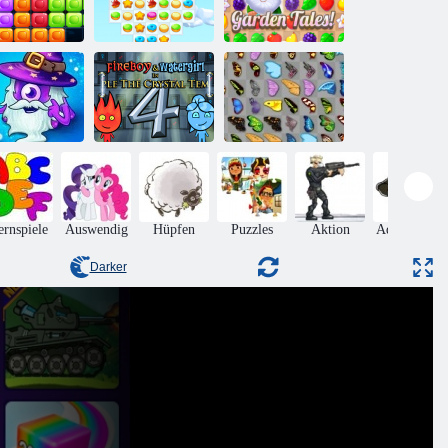
10 mal 10
locks Match
Cookie Crush 3
Gartengeschichten
Feuer und
Helden von
Wasser 4:
Schmetterlings
Match 3
Kristalltempel
Kyodai
ernspiele
Auswendig
Hüpfen
Puzzles
Aktion
Adventures
Darker