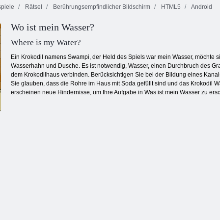
piele
Rätsel
Berührungsempfindlicher Bildschirm
HTML5
Android
Wo ist mein Wasser?
Abenteuer
Kitty Scramble
Linie 98
saftigen Beeren
Where is my Water?
Ein Krokodil namens Swampi, der Held des Spiels war mein Wasser, möchte s
Wasserhahn und Dusche. Es ist notwendig, Wasser, einen Durchbruch des Gr
dem Krokodilhaus verbinden. Berücksichtigen Sie bei der Bildung eines Kana
Sie glauben, dass die Rohre im Haus mit Soda gefüllt sind und das Krokodi
erscheinen neue Hindernisse, um Ihre Aufgabe in Was ist mein Wasser zu er