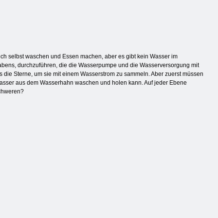
ich selbst waschen und Essen machen, aber es gibt kein Wasser im
abens, durchzuführen, die die Wasserpumpe und die Wasserversorgung mit
ls die Sterne, um sie mit einem Wasserstrom zu sammeln. Aber zuerst müssen
l Wasser aus dem Wasserhahn waschen und holen kann. Auf jeder Ebene
schweren?