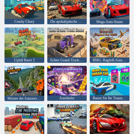
Crashy Chasy
Die apokalyptische Verfolgungsjagd
Mega-Auto-Stunts
Uphill Racer 2
Echtes Grand-Truck-Spiel
BMG: Ragdoll-Autorennen
Autoläufer
Bauen Sie Ihr Traumauto
Meister der Autozerstörung