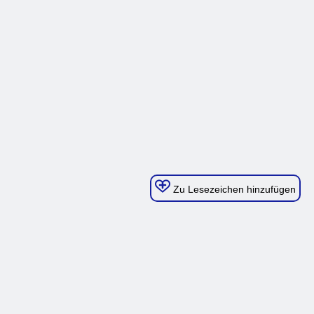
Zu Lesezeichen hinzufügen