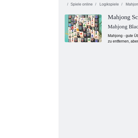
Spiele online
Logikspiele
Mahjo
Mahjong Sc
Mahjong Blac
Mahjong - gute Üb
zu entfernen, aber
Mahjong Dimensions