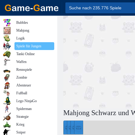
Bubbles
Mahjong
Logik
Spiele für Jungen
Tanki Online
Waffen
Rennspiele
Zombie
Abenteuer
Fußball
Lego NinjaGo
Spiderman
Mahjong Schwarz und 
Strategie
Krieg
Sniper