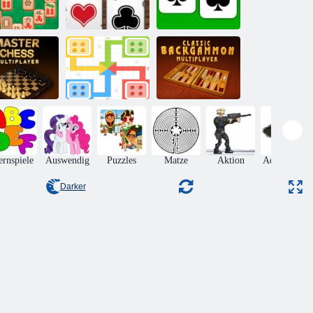
Mahjongg
Klassisches
Master 2
Western Solitaire
Solitär
Klassischer
Backgammon
chach Online
Ludo -Legende
Multiplayer
ernspiele
Auswendig
Puzzles
Matze
Aktion
Adventures
Darker