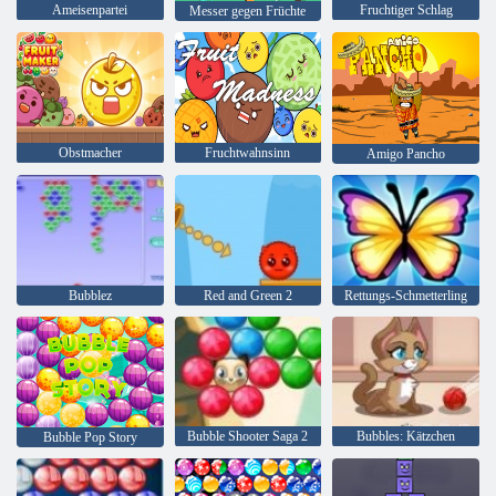
Ameisenpartei
Fruchtiger Schlag
Messer gegen Früchte
Obstmacher
Fruchtwahnsinn
Amigo Pancho
Bubblez
Red and Green 2
Rettungs-Schmetterling
Bubble Shooter Saga 2
Bubbles: Kätzchen
Bubble Pop Story