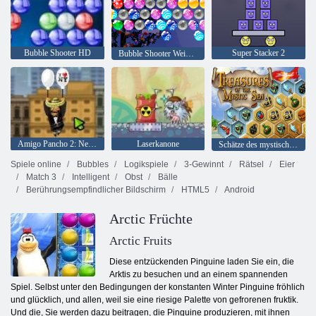
Bubble Shooter HD
Super Stacker 2
Bubble Shooter Weihnachten
Amigo Pancho 2: New York Party
Laserkanone
Schätze des mystischen Meeres
Spiele online
Bubbles
Logikspiele
3-Gewinnt
Rätsel
Eier
Match 3
Intelligent
Obst
Bälle
Berührungsempfindlicher Bildschirm
HTML5
Android
Arctic Früchte
Arctic Fruits
Diese entzückenden Pinguine laden Sie ein, die
Arktis zu besuchen und an einem spannenden
Spiel. Selbst unter den Bedingungen der konstanten Winter Pinguine fröhlich
und glücklich, und allen, weil sie eine riesige Palette von gefrorenen fruktik.
Und die, Sie werden dazu beitragen, die Pinguine produzieren, mit ihnen