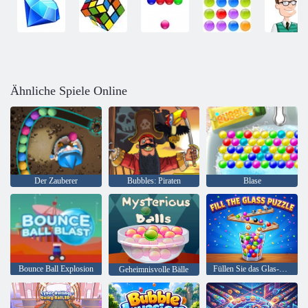
Ähnliche Spiele Online
Der Zauberer
Bubbles: Piraten
Blase
Bounce Ball Explosion
Füllen Sie das Glas-Puzzle
Geheimnisvolle Bälle