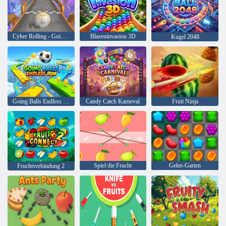
Cyber Rolling - Going Ball 3D
Blaseninvasion 3D
Kugel 2048
Going Balls Endless Run
Candy Catch Karneval
Fruit Ninja
Spiel die Frucht
Gelee-Garten
Fruchtverbindung 2