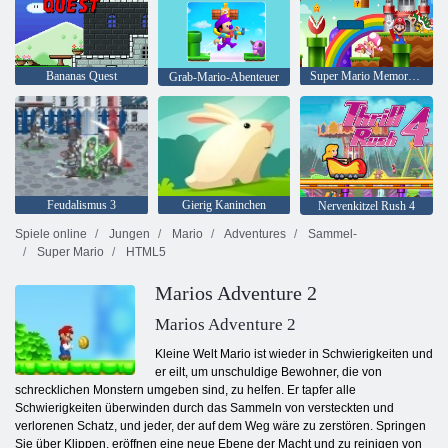
Bananas Quest
Super Mario Memory Card Match
Grab-Mario-Abenteuer
Feudalismus 3
Gierig Kaninchen
Nervenkitzel Rush 4
Spiele online
Jungen
Mario
Adventures
Sammel-
Super Mario
HTML5
Marios Adventure 2
Marios Adventure 2
Kleine Welt Mario ist wieder in Schwierigkeiten und
er eilt, um unschuldige Bewohner, die von
schrecklichen Monstern umgeben sind, zu helfen. Er tapfer alle
Schwierigkeiten überwinden durch das Sammeln von versteckten und
verlorenen Schatz, und jeder, der auf dem Weg wäre zu zerstören. Springen
Sie über Klippen, eröffnen eine neue Ebene der Macht und zu reinigen von