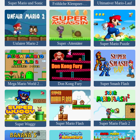
Super Mario und Sonic
Ultimativer Mario-Lauf
Fröhliche Klempner-Färbung
Unfairer Mario 2
Super -Attentäter
Super Mario Puzzle
Mega Mario World 2 Erwachte Macht
Don Kong Fury
Super Smash Flash
Super Mario Flash
Super Mario Flash 2
Super Wuggy