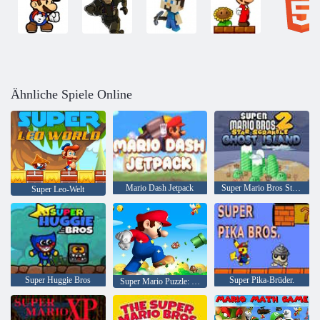
Ähnliche Spiele Online
Mario Dash Jetpack
Super Mario Bros Star Scramble 2 Geisterinsel
Super Leo-Welt
Super Huggie Bros
Super Pika-Brüder.
Super Mario Puzzle: Staffel 2