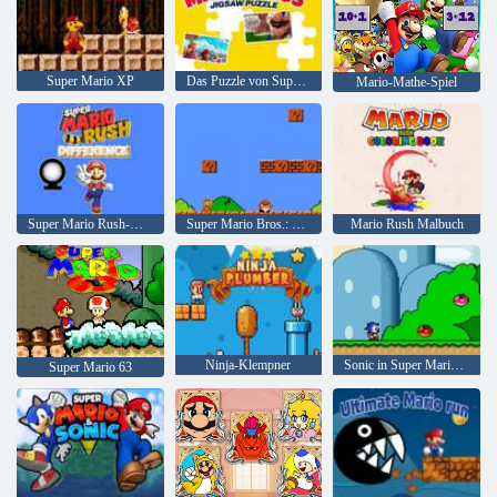
Super Mario XP
Das Puzzle von Super Mario Bros
Mario-Mathe-Spiel
Super Mario Rush-Unterschied
Super Mario Bros.: Hack für zwei Spieler
Mario Rush Malbuch
Ninja-Klempner
Sonic in Super Mario World
Super Mario 63