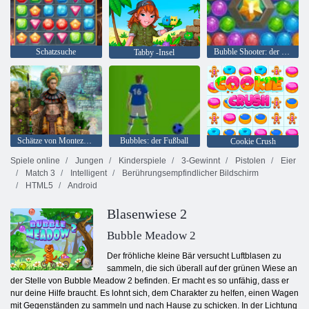
Schatzsuche
Bubble Shooter: der See
Tabby -Insel
Schätze von Montezuma 2
Bubbles: der Fußball
Cookie Crush
Spiele online
Jungen
Kinderspiele
3-Gewinnt
Pistolen
Eier
Match 3
Intelligent
Berührungsempfindlicher Bildschirm
HTML5
Android
Blasenwiese 2
Bubble Meadow 2
Der fröhliche kleine Bär versucht Luftblasen zu
sammeln, die sich überall auf der grünen Wiese an
der Stelle von Bubble Meadow 2 befinden. Er macht es so unfähig, dass er
nur deine Hilfe braucht. Es lohnt sich, dem Charakter zu helfen, einen Wagen
mit Gegenständen zu sammeln und nach Hause zu schicken. In der Lichtung