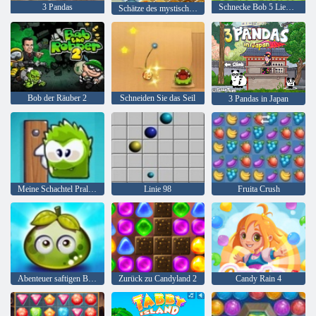
3 Pandas
Schnecke Bob 5 Liebesgeschichte
Schätze des mystischen Meeres
Bob der Räuber 2
Schneiden Sie das Seil
3 Pandas in Japan
Meine Schachtel Pralinen
Linie 98
Fruita Crush
Abenteuer saftigen Beeren
Zurück zu Candyland 2
Candy Rain 4