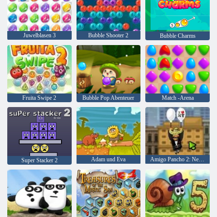
Juwelblasen 3
Bubble Shooter 2
Bubble Charms
Fruita Swipe 2
Bubble Pop Abenteuer
Match -Arena
Adam und Eva
Amigo Pancho 2: New York Party
Super Stacker 2