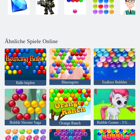
Ähnliche Spiele Online
Blasengeist
Endlose Bubbles
Bälle hüpfen
Bubble Shooter Saga
Bubble Gemes - 3 Gewinnt
Orange Ranch