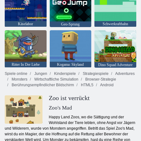
Käselabor
Schwerkrafthahn
Geo-Sprung
Ritter In Der Liebe
Kogama: Skyland
Dino Squad Adventure
Spiele online
Jungen
Kinderspiele
Strategiespiele
Adventures
Monsters
Wirtschaftliche Simulation
Browser-Strategie
Berührungsempfindlicher Bildschirm
HTML5
Android
Zoo ist verrückt
Zoo's Mad
Happy Land Zoos, wo die Sättigung und der
Wohlstand der Tiere lebten, ohne Angst vor Jägern
und Wilderern, wurde von Monstern angegriffen. Betritt das Spiel Zoo's Mad,
wirst du ein Magier, der die Hoffnung auf die Rettung aller Bewohner der
versklavten Welt wird. Um Monster zu bekämpfen, hast du eine Reihe von