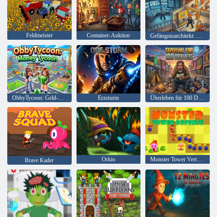
Feldmeister
Container-Auktion
Gefängnisarchitekt: Cage Break Tycoon
ObbyTycoon: Geld-Tycoon
Erzsturm
Überleben für 100 Dollar
Orkio
Monster Tower Verteidigung
Brave Kader