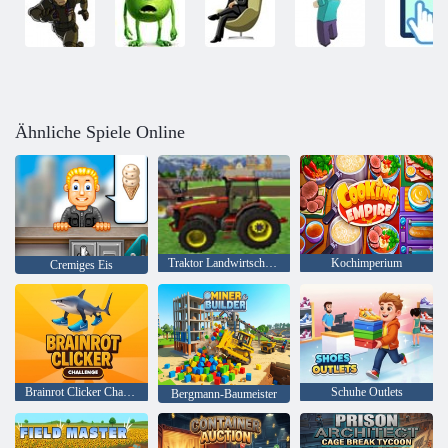
Ähnliche Spiele Online
Traktor Landwirtschaft 2018
Kochimperium
Cremiges Eis
Brainrot Clicker Challenge
Schuhe Outlets
Bergmann-Baumeister