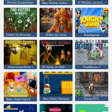
Monster Krankenhaus
12 Minuten, um zu überleben
Mini Wächter Schloss Verteidigung
Finden Sie Besucher 99 Nächte
Helden der Arena
Ritterlegende
Hinterzimmerflucht 1
99 Nächte im Wald. Horror-Multiplayer
Feudalismus 3
Boss Ebene Shootout
Pocket-RPG
Baby- Hazel Alien Freund