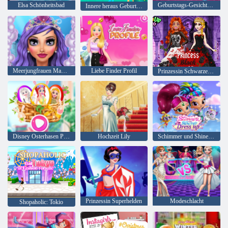
Elsa Schönheitsbad
Geburtstags-Gesichts-Malerei
Innere heraus Geburtstagsfeier
Meerjungfrauen Makeup Salon
Liebe Finder Profil
Prinzessin Schwarzes Hochzeitskleid
Disney Osterhasen Party
Hochzeit Lily
Schimmer und Shine Dress up
Prinzessin Superhelden
Modeschlacht
Shopaholic: Tokio