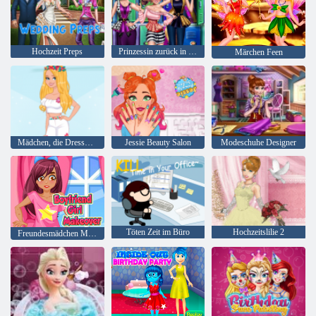
Hochzeit Preps
Prinzessin zurück in die Schule
Märchen Feen
Mädchen, die Dressup Photoshopping
Jessie Beauty Salon
Modeschuhe Designer
Töten Zeit im Büro
Hochzeitslilie 2
Freundesmädchen Makeover