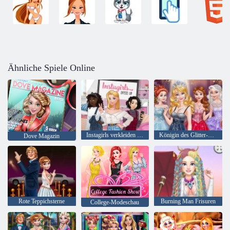
Ähnliche Spiele Online
Instagirls verkleiden sich
Königin des Glitter-Abschlussballs
Dove Magazin
Rote Teppichsterne
Burning Man Frisuren
College-Modeschau