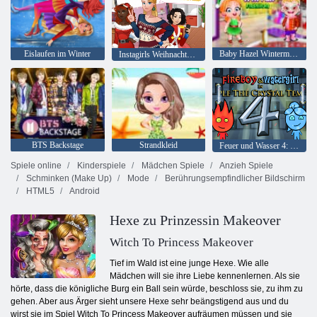
Eislaufen im Winter
Baby Hazel Wintermode
Instagirls Weihnachtskleid
BTS Backstage
Strandkleid
Feuer und Wasser 4: Kristalltempel
Spiele online
Kinderspiele
Mädchen Spiele
Anzieh Spiele
Schminken (Make Up)
Mode
Berührungsempfindlicher Bildschirm
HTML5
Android
Hexe zu Prinzessin Makeover
Witch To Princess Makeover
Tief im Wald ist eine junge Hexe. Wie alle
Mädchen will sie ihre Liebe kennenlernen. Als sie
hörte, dass die königliche Burg ein Ball sein würde, beschloss sie, zu ihm zu
gehen. Aber aus Ärger sieht unsere Hexe sehr beängstigend aus und du
wirst sie im Spiel Witch To Princess Makeover aufräumen müssen und sie