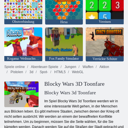
Obstverbindung
Vereinen
Hexa
Kogama: Weihnachtsparkour
Fox Family Simulator
Verrückte Schütze
Spiele online
Abenteuer-Spiele
Jungen
Waffen
Aktion
Pistolen
3d
Spot-
HTML5
WebGL
Blocky Wars 3D Toonfare
Blocky Wars 3d Toonfare
Im Spiel Blocky Wars 3d Toonfare werden wir in
eine interessante Welt gehen, in der Menschen
aus Blöcken leben. Es gibt mehrere Staaten, zwischen denen der Krieg oft
nicht selten ausbricht. Wir werden an einem der bewaffneten Konflikte
teilnehmen. Um zu beginnen, müssen Sie die Seite wählen, für die Sie
kämpfen werden. Danach werden Sie auf die Straßen der Stadt gebracht und