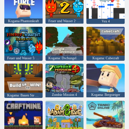
Kogama Phantomkraft
Feuer und Wasser 2: Lichttempel
Vex 4
Feuer und Wasser 5: Elemente
Kogama: Dschungelabenteuer
Kogama: Cubecraft
Zombie Mission 4
Kogama: Bergsteiger
Kogama: Bauen Sie auf, um zu gewinnen