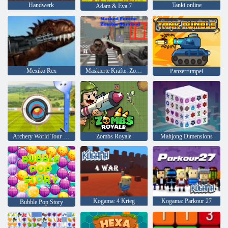
Handwerk
Tanki online
Adam & Eva 7
Mexiko Rex
Maskierte Kräfte: Zombie-Überleben
Panzerrumpel
Archery World Tour - Highscore Bogenschießen 3D
Zombs Royale
Mahjong Dimensions
Kogama: 4 Krieg
Kogama: Parkour 27
Bubble Pop Story