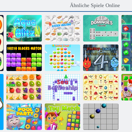
Ähnliche Spiele Online
Dominoes
Aqua Blitz
Küche Mahjong
Klassiker
Feuer und
10 mal 10
Wasser 4:
Blocks Match
Cookie Crush 3
Kristalltempel
Saftiger
Schiffe
KrisMas
Armaturenbrett
Versenken
Mahjong
Gar