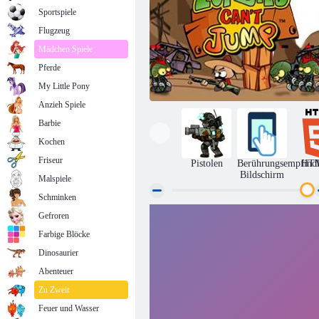
Sportspiele
Flugzeug
Mädchen Spiele
Pferde
My Little Pony
Anzieh Spiele
Barbie
Kochen
Friseur
Pistolen
Berührungsempfindl
HT
Bildschirm
Malspiele
Schminken
Gefroren
Zombies können nicht springen
Farbige Blöcke
Dinosaurier
Abenteuer
Zu Zweit
Feuer und Wasser