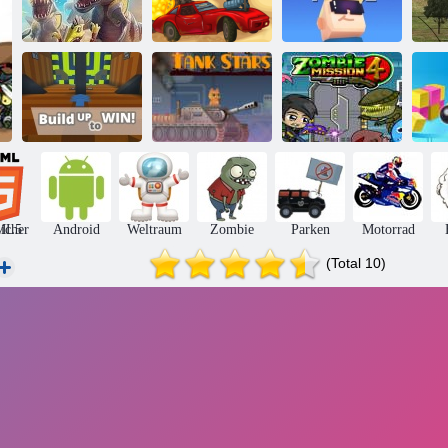
D-Day: Rush -
Straße des Fury
Kogama
Tower Defense
Desert Strike
Phantomkraft
Ju
Kogama: Bauen
Sie auf, um zu
Zombie Mission
Bo
gewinnen
Panzersterne
4
icher
ML5
Android
Weltraum
Zombie
Parken
Motorrad
(Total 10)