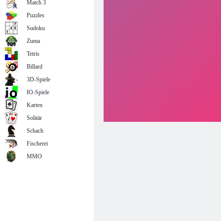
Match 3
Puzzles
Sudoku
Zuma
Tetris
Billard
3D-Spiele
IO-Spiele
Karten
Solitär
Schach
Fischerei
MMO