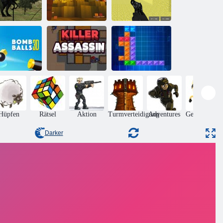
Kogama:
Multiplayer von
ra-Dino-Jagd
Cubecraft
Pixel Combat
mbenkugeln
3d
Killer -Attentäter
Ten Trix
Hüpfen
Rätsel
Aktion
Turmverteidigung
Adventures
Geschicklich
Darker