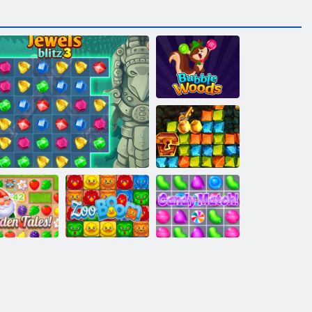
Bubble Woods
Goldrausch
Spiel
tengeschichten
Juwelen Blitz 3
Zoo Boom
Candy Match