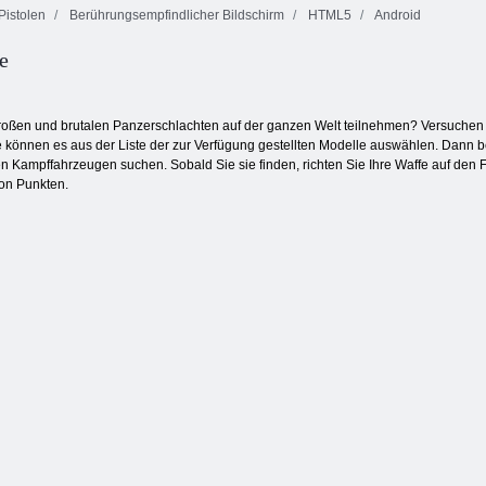
Pistolen
Berührungsempfindlicher Bildschirm
HTML5
Android
e
Pool Party Spiel
Toy Match
Linie 98
oßen und brutalen Panzerschlachten auf der ganzen Welt teilnehmen? Versuchen S
e können es aus der Liste der zur Verfügung gestellten Modelle auswählen. Dann b
n Kampffahrzeugen suchen. Sobald Sie sie finden, richten Sie Ihre Waffe auf den Fe
von Punkten.