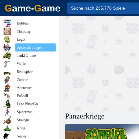
Bubbles
Mahjong
Logik
Spiele für Jungen
Tanki Online
Waffen
Rennspiele
Zombie
Abenteuer
Fußball
Lego NinjaGo
Spiderman
Panzerkriege
Strategie
Krieg
Sniper