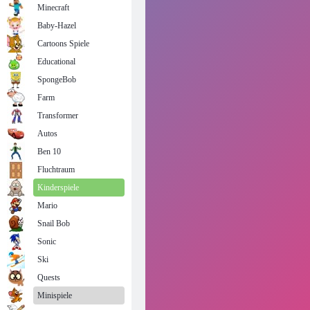
Minecraft
Baby-Hazel
Cartoons Spiele
Educational
SpongeBob
Farm
Transformer
Autos
Ben 10
Fluchtraum
Kinderspiele
Mario
Snail Bob
Sonic
Ski
Quests
Minispiele