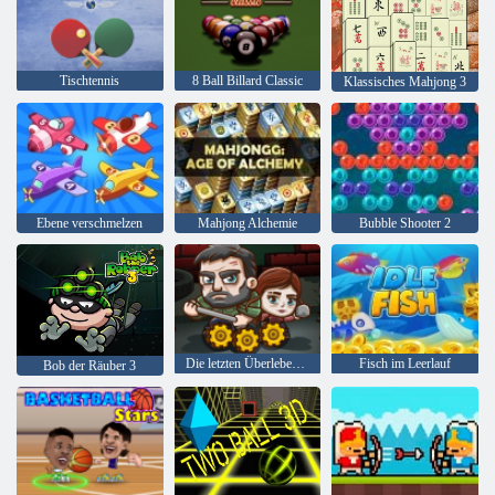
Tischtennis
8 Ball Billard Classic
Klassisches Mahjong 3
Ebene verschmelzen
Mahjong Alchemie
Bubble Shooter 2
Die letzten Überlebenden
Fisch im Leerlauf
Bob der Räuber 3