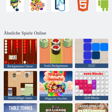
Ähnliche Spiele Online
Sushi Backgammon
1212!
Backgammon Classic
Hinterhältiger James
2020 Blöcke
Magische Juwelen