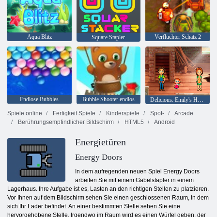
Aqua Blitz
Verfluchter Schatz 2
Square Stapler
Endlose Bubbles
Bubble Shooter endlos
Delicious: Emily's Home, Sweet Home
Spiele online
Fertigkeit Spiele
Kinderspiele
Spot-
Arcade
Berührungsempfindlicher Bildschirm
HTML5
Android
Energietüren
Energy Doors
In dem aufregenden neuen Spiel Energy Doors
arbeiten Sie mit einem Gabelstapler in einem
Lagerhaus. Ihre Aufgabe ist es, Lasten an den richtigen Stellen zu platzieren.
Vor Ihnen auf dem Bildschirm sehen Sie einen geschlossenen Raum, in dem
sich Ihr Lader befindet. An einer bestimmten Stelle sehen Sie eine
hervorgehobene Stelle. Irgendwo im Raum wird es einen Würfel geben, der