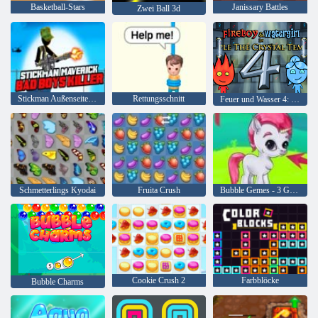
Basketball-Stars
Janissary Battles
Zwei Ball 3d
Stickman Außenseiter Bad Boys Mörder
Rettungsschnitt
Feuer und Wasser 4: Kristalltempel
Schmetterlings Kyodai
Fruita Crush
Bubble Gemes - 3 Gewinnt
Cookie Crush 2
Farbblöcke
Bubble Charms