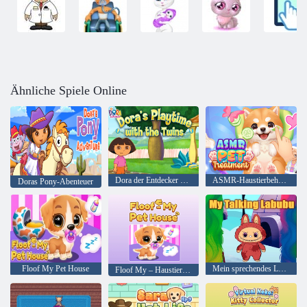
Ähnliche Spiele Online
Dora der Entdecker Doras Spielzeit mit den Zwillingen
ASMR-Haustierbehandlung
Doras Pony-Abenteuer
Floof My Pet House
Mein sprechendes Labubu
Floof My – Haustierhaus