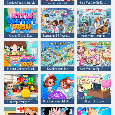
Lustige Augenchirurgie
Sara Vet Life Ep12: Chamäleon
Zahnpflegespiel
Kleiner Dental Dash
Lernen und Pflege im Pepi-Krankenhaus
Haustierarzt-Tierklinik-Abenteuer
Kleiner Zahnarzt Dash
Krankenhaus Inc
Sara Vet Life Ep:13 Ziege
Krankenhausspiel Happy Clinic
Hippo -Arztlabor
Kinderspielzeugset Mobile Set Mobile