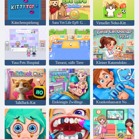
Kätzchenspielzeug
Sara Vet Life Ep9: Goldie
Virtueller Neko-Kitty-Sammler
Yasa Pets Hospital
Tierarzt, süße Tiere
Kleiner Katzendoktor 2026
Eiskönigin Zwillinge Geburt
Krankenhausarzt Notaufnahme
TalkBack-Kat