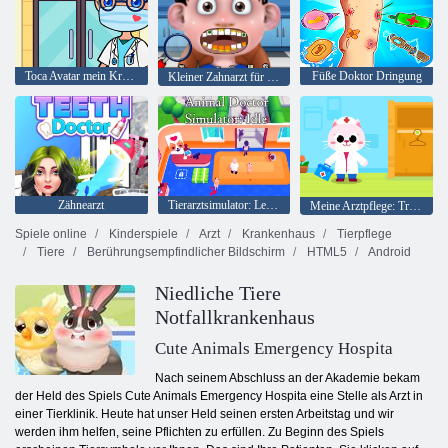
Toca Avatar mein Krankenhaus
Füße Doktor Dringung
Kleiner Zahnarzt für Kinder 2
Zähnearzt
Tierarztsimulator: Leerlauf
Meine Arztpflege: Traumkrankenhaus
Spiele online
Kinderspiele
Arzt
Krankenhaus
Tierpflege
Tiere
Berührungsempfindlicher Bildschirm
HTML5
Android
Niedliche Tiere
Notfallkrankenhaus
Cute Animals Emergency Hospita
Nach seinem Abschluss an der Akademie bekam
der Held des Spiels Cute Animals Emergency Hospita eine Stelle als Arzt in
einer Tierklinik. Heute hat unser Held seinen ersten Arbeitstag und wir
werden ihm helfen, seine Pflichten zu erfüllen. Zu Beginn des Spiels