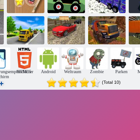
Mini Rennen-
Monster Truck
Lastkraftwagen
S
Ansturm
Forest-Lieferung
18
Echte Stunts
Offroad Truck
Transport-
Drift Car
Simulator Hill
Re
Fahrsimulator
Driving 3d
Climb
rungsempfindlicher
HTML5
Android
Weltraum
Zombie
Parken
M
chirm
(Total 10)