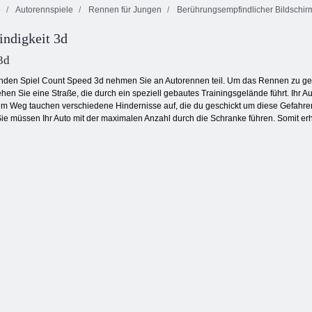
e
Autorennspiele
Rennen für Jungen
Berührungsempfindlicher Bildschir
Feuer und
ndigkeit 3d
Wasser 4:
Bubble Charms
Puddingland 2
Kristalltempel
3d
nden Spiel Count Speed 3d nehmen Sie an Autorennen teil. Um das Rennen zu gew
en Sie eine Straße, die durch ein speziell gebautes Trainingsgelände führt. Ihr Auto
em Weg tauchen verschiedene Hindernisse auf, die du geschickt um diese Gefahren
ie müssen Ihr Auto mit der maximalen Anzahl durch die Schranke führen. Somit erh