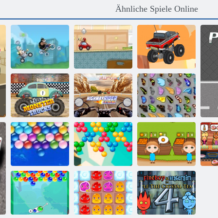
Ähnliche Spiele Online
Verrückte
Paintball -
Rennen
Rennfahrer
Endloser LKW
Rennmonster -
Highway Fahrer
Schmetterlings
Trucks
Extrem
Kyodai
Bubble Shooter
Endlose Bubbles
endlos
Orange Ranch