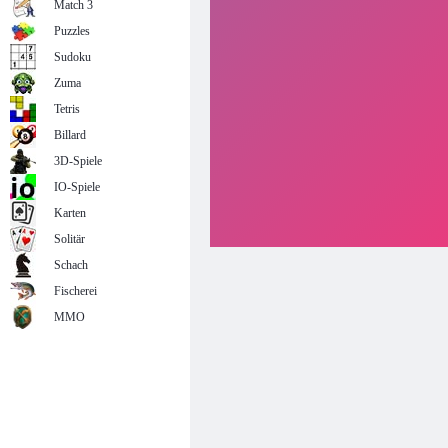
Match 3
Puzzles
Sudoku
Zuma
Tetris
Billard
3D-Spiele
IO-Spiele
Karten
Solitär
Schach
Fischerei
MMO