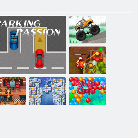
LKW-Versuche
Verfluchter
Schatz 2
Köstliche
Emilys New
Mahjong
Bubble Gemes -
Beginning
Parken Leidenschaft
Fortuna
3 Gewinnt