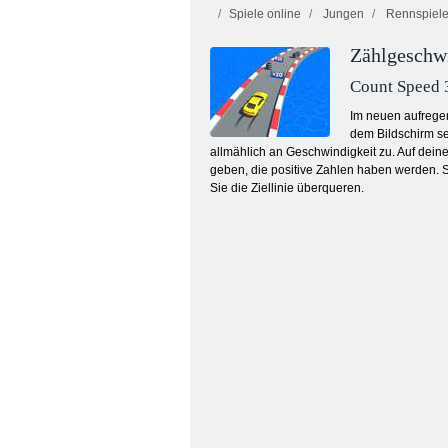
Spiele online
Jungen
Rennspiel
Zählgeschwi
Count Speed 
Im neuen aufrege
dem Bildschirm seh
allmählich an Geschwindigkeit zu. Auf dein
Rallye Punkt 6
geben, die positive Zahlen haben werden. S
Sie die Ziellinie überqueren.