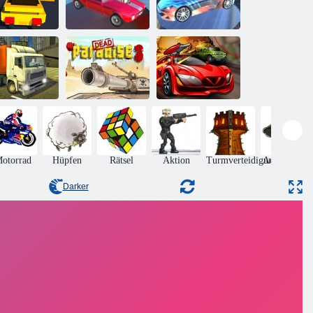
Lego-
uperhelden-
Rennen
Fly Car Stunt 4
City Car Stunt 2
al City Truck
Simulator
Dead Paradise 3
Spy Auto
otorrad
Hüpfen
Rätsel
Aktion
Turmverteidigung
Adventures
Darker