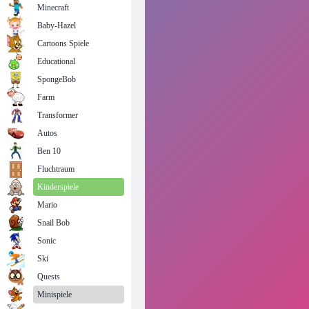
Minecraft
Baby-Hazel
Cartoons Spiele
Educational
SpongeBob
Farm
Transformer
Autos
Ben 10
Fluchtraum
Kinderspiele
Mario
Snail Bob
Sonic
Ski
Quests
Minispiele