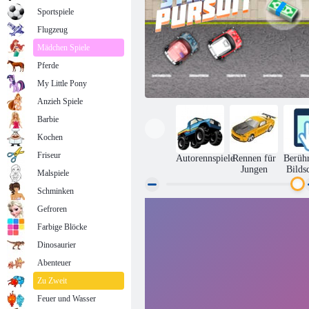
Sportspiele
Flugzeug
Mädchen Spiele
Pferde
My Little Pony
Anzieh Spiele
Barbie
Kochen
Friseur
Autorennspiele
Rennen für
Berüh
Jungen
Bilds
Malspiele
Schminken
Gefroren
Straße Pursuit
Farbige Blöcke
Dinosaurier
Abenteuer
Zu Zweit
Feuer und Wasser