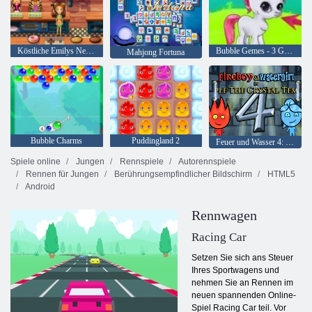
Köstliche Emilys New Beginning
Bubble Gemes - 3 Gewinnt
Mahjong Fortuna
Bubble Charms
Puddingland 2
Feuer und Wasser 4: Kristalltempel
Spiele online
Jungen
Rennspiele
Autorennspiele
Rennen für Jungen
Berührungsempfindlicher Bildschirm
HTML5
Android
Rennwagen
Racing Car
Setzen Sie sich ans Steuer
Ihres Sportwagens und
nehmen Sie an Rennen im
neuen spannenden Online-
Spiel Racing Car teil. Vor