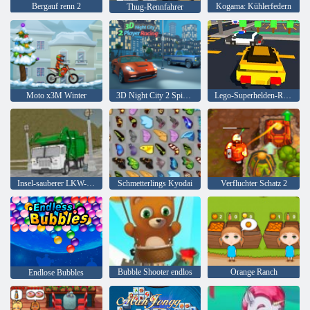
Bergauf renn 2
Kogama: Kühlerfedern
Thug-Rennfahrer
Moto x3M Winter
3D Night City 2 Spielerrennen
Lego-Superhelden-Rennen
Insel-sauberer LKW-Abfall Sim
Schmetterlings Kyodai
Verfluchter Schatz 2
Bubble Shooter endlos
Orange Ranch
Endlose Bubbles