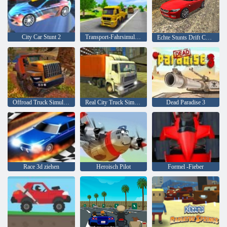
City Car Stunt 2
Transport-Fahrsimulator
Echte Stunts Drift Car Driving 3d
Offroad Truck Simulator Hill Climb
Real City Truck Simulator
Dead Paradise 3
Race 3d ziehen
Heroisch Pilot
Formel -Fieber