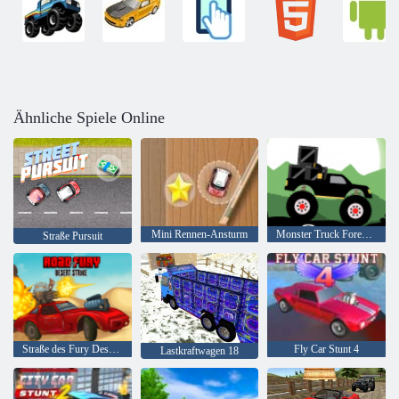
Ähnliche Spiele Online
Mini Rennen-Ansturm
Monster Truck Forest-Lieferung
Straße Pursuit
Straße des Fury Desert Strike
Fly Car Stunt 4
Lastkraftwagen 18