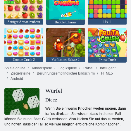
Saftiger Armaturenbrett
11x11
Bubble Charms
Cookie Crush 2
Verfluchter Schatz 2
Fruita Crush
Spiele online
Kinderspiele
Logikspiele
Rätsel
Intelligent
Ziegelsteine
Berührungsempfindlicher Bildschirm
HTML5
Android
Würfel
Dicez
Wenn Sie ein wenig Knochen werfen mögen, dann
traf es direkt an. Sie wissen, dass in diesem Fall
können Sie nur auf das Glück verlassen. Also klicken Sie auf das zu werfen,
und hoffen, dass der Fall so viel wie möglich erfolgreiche Kombinationen.