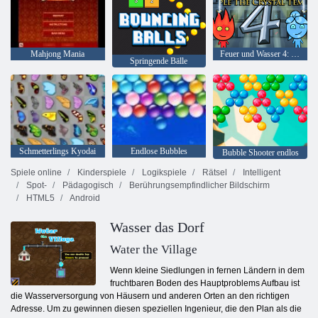
Mahjong Mania
Feuer und Wasser 4: Kristalltempel
Springende Bälle
Schmetterlings Kyodai
Endlose Bubbles
Bubble Shooter endlos
Spiele online
Kinderspiele
Logikspiele
Rätsel
Intelligent
Spot-
Pädagogisch
Berührungsempfindlicher Bildschirm
HTML5
Android
Wasser das Dorf
Water the Village
Wenn kleine Siedlungen in fernen Ländern in dem
fruchtbaren Boden des Hauptproblems Aufbau ist
die Wasserversorgung von Häusern und anderen Orten an den richtigen
Adresse. Um zu gewinnen diesen speziellen Ingenieur, die den Plan als die