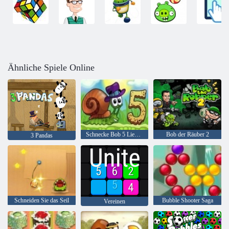
Ähnliche Spiele Online
Schnecke Bob 5 Liebesgeschichte
Bob der Räuber 2
3 Pandas
Schneiden Sie das Seil
Bubble Shooter Saga
Vereinen