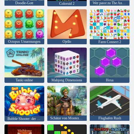
Doodle-Gott
Wer passt zu The Animal
Coloruid 2
Octopus Umarmungen
Ojello
Farm Connect 2
Tanki online
Mahjong Dimensions
Hexa
Schätze von Montezuma 2
Flughafen Rush
Bubble Shooter: der See