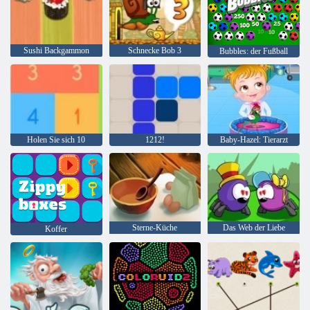
Sushi Backgammon
Schnecke Bob 3
Bubbles: der Fußball
Holen Sie sich 10
1212!
Baby-Hazel: Tierarzt
Sterne-Küche
Das Web der Liebe
Koffer