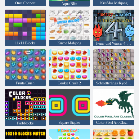
Onet Connect
KrisMas Mahjong
Aqua Blitz
11x11 Blöcke
Küche Mahjong
Feuer und Wasser 4: Kristalltempel
Fruita Crush
Cookie Crush 2
Schmetterlings Kyodai HD
Square Stapler
Color Pixel Art Classic Classic
Farbblöcke