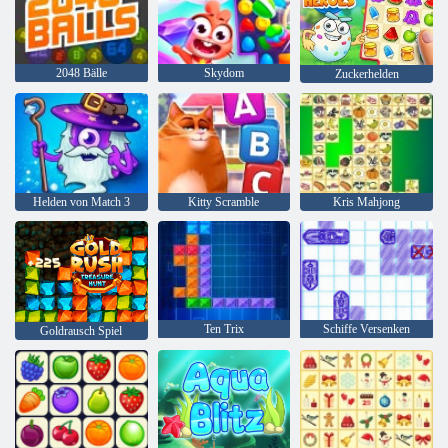
2048 Bälle
Skydom
Zuckerhelden
Helden von Match 3
Kitty Scramble
Kris Mahjong
Ten Trix
Schiffe Versenken
Goldrausch Spiel