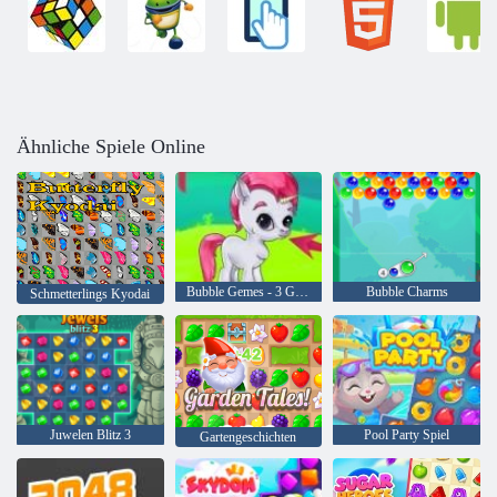
Ähnliche Spiele Online
Bubble Gemes - 3 Gewinnt
Bubble Charms
Schmetterlings Kyodai
Juwelen Blitz 3
Pool Party Spiel
Gartengeschichten