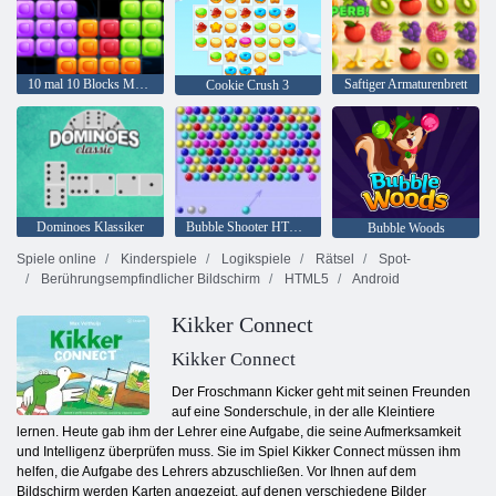
10 mal 10 Blocks Match
Saftiger Armaturenbrett
Cookie Crush 3
Dominoes Klassiker
Bubble Shooter HTML5
Bubble Woods
Spiele online
Kinderspiele
Logikspiele
Rätsel
Spot-
Berührungsempfindlicher Bildschirm
HTML5
Android
Kikker Connect
Kikker Connect
Der Froschmann Kicker geht mit seinen Freunden
auf eine Sonderschule, in der alle Kleintiere
lernen. Heute gab ihm der Lehrer eine Aufgabe, die seine Aufmerksamkeit
und Intelligenz überprüfen muss. Sie im Spiel Kikker Connect müssen ihm
helfen, die Aufgabe des Lehrers abzuschließen. Vor Ihnen auf dem
Bildschirm werden Karten angezeigt, auf denen verschiedene Bilder