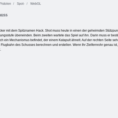
Pistolen
Spot-
WebGL
huss
Kogama
Kogama:
Tiger Simulator
Skispringen!!
Weihnachtsparkour
3d
ker mit dem Spitznamen Hack. Shot muss heute in einen der geheimsten Stützpun
igungsstufe überwinden. Beim zweiten wartete das Spiel auf ihn. Darin muss er bes
m sich ein Mechanismus befindet, der einem Katapult ähnelt. Auf der rechten Seite
lugbahn des Schusses berechnen und erstellen. Wenn Ihr Zielfernrohr genau ist, 
.