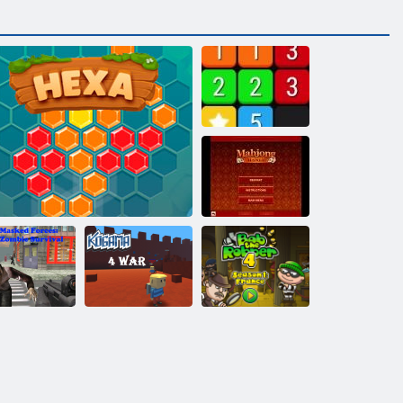
Vereinen
Mahjong Mania
Maskierte
äfte: Zombie-
Kogama: 4
Bob der Räuber
Überleben
Hexa
Krieg
4