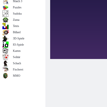
Match 3
Puzzles
Sudoku
Zuma
Tetris
Billard
3D-Spiele
IO-Spiele
Karten
Solitär
Schach
Fischerei
MMO