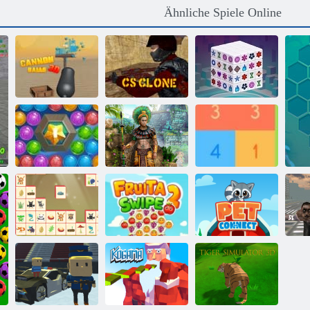
Ähnliche Spiele Online
Kanonenbällchen
Mahjong
3d
CS -Klon
Dimensions
Bubble Shooter:
Schätze von
Holen Sie sich
der See
Montezuma 2
10
Mahjong
Connect:
Kr
Woodventure
Fruita Swipe 2
Haustierverbindung