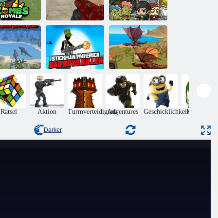
Verrückte
Zombie -
ombs Royale
Schütze
Mission 1
Jurassic
Stickman
rvival World
Außenseiter Bad
Drachen
r Dinosaurier
Boys Mörder
Simulator 3D
Rätsel
Aktion
Turmverteidigung
Adventures
Geschicklichkeit
Monsters
Darker