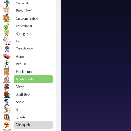
Minecraft
Baby-Hazel
Cartoons Spiele
Educational
SpongeBob
Farm
Transformer
Autos
Ben 10
Fluchtraum
Kinderspiele
Mario
Snail Bob
Sonic
Ski
Quests
Minispiele