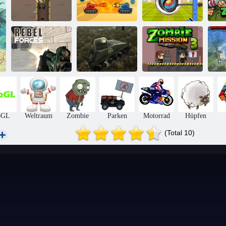
Archery World
Tour -
Highscore
Winzige
Bogenschießen
Gewehre
Panzerrumpel
3D
Z
Zombie -
Su
Rebellen
Panzerkriegssimulator
Mission 3
de
bGL
Weltraum
Zombie
Parken
Motorrad
Hüpfen
(Total 10)