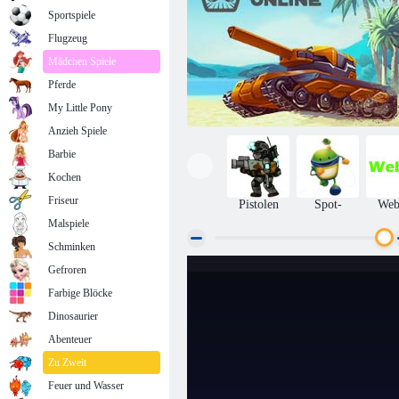
Sportspiele
Flugzeug
Mädchen Spiele
Pferde
My Little Pony
Anzieh Spiele
Barbie
Kochen
Friseur
Pistolen
Spot-
We
Malspiele
Schminken
Gefroren
Tanki online
Farbige Blöcke
Dinosaurier
Abenteuer
Zu Zweit
Feuer und Wasser