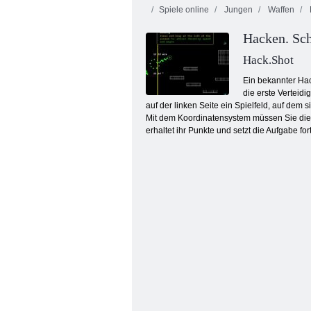
Spiele online
Jungen
Waffen
Hacken. Sc
Hack.Shot
Ein bekannter Hac
die erste Verteid
auf der linken Seite ein Spielfeld, auf de
Bubbles: der Fußball
Mit dem Koordinatensystem müssen Sie die F
erhaltet ihr Punkte und setzt die Aufgabe fort